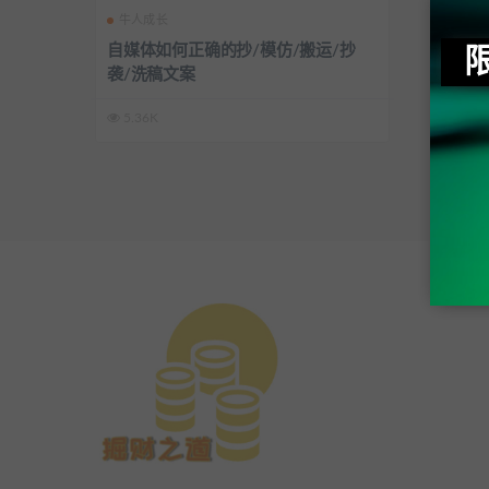
牛人成长
自媒体如何正确的抄/模仿/搬运/抄
袭/洗稿文案
5.36K