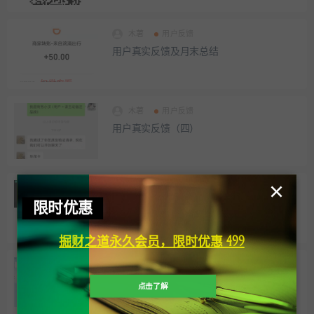
木薯
用户反馈
用户真实反馈及月末总结
木薯
用户反馈
用户真实反馈（四）
×
木薯
工具和资源
限时优惠
如何下载无版权、免费、高清图片
掘财之道永久会员，限时优惠 499
木薯
工具和资源
如何下载高清视频
点击了解