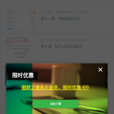
木薯
虚拟资源自动出单项目
第十一课：微博超话引流
木薯
虚拟资源自动出单项目
第十课：知乎分享资源技巧
×
木薯
虚拟资源自动出单项目
限时优惠
第九课：自媒体发文
掘财之道永久会员，限时优惠 499
木薯
虚拟资源自动出单项目
第八课：虚拟资源小红书引流技巧
点击了解