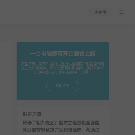
登录
一台电脑即可开始赚钱之路
厌倦了朝九晚五？掘财之道提供全套国外联盟营销解
决方案和资源库，帮助您摆脱职场束缚，通过互联网
实现在家办公，赚取高额美金回报。
立即查看
掘财之道
厌倦了朝九晚五？
掘财之道
提供全套国
外联盟营销解决方案和资源库，帮助您