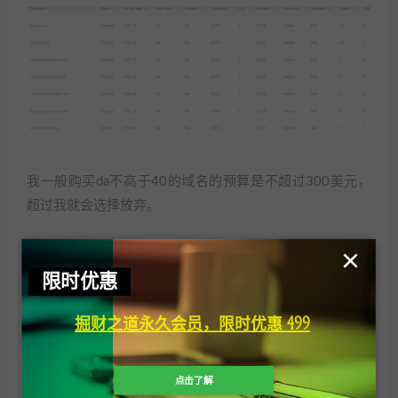
我一般购买da不高于40的域名的预算是不超过300美元，
超过我就会选择放弃。
很多人会怀疑这种投入是不是可以赚钱？其实可以大概的
×
算一下，假设买了一个da30的域名，花费了300美元，然
限时优惠
后利用ai工具来写文章，网站一个月的流量是3万访客，挂
掘财之道永久会员，限时优惠 499
上adsense，一个月的收入预估是300美元左右，一年的收
入是3600美元，可以看到还是一本万利的生意。
点击了解
看到这里，可能很多人都去买老域名了，这么说吧，能行