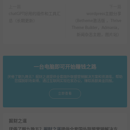
上一篇
下一篇
chatGPT好用的插件和工具汇
wordpress主题分享
总（长期更新）
（Betheme激活版 ，Thrive
Theme Builder，Admania，
新闻杂志主题，图片站）
一台电脑即可开始赚钱之路
厌倦了朝九晚五？掘财之道提供全套国外联盟营销解决方案和资源库，帮助
您摆脱职场束缚，通过互联网实现在家办公，赚取高额美金回报。
立即查看
掘财之道
厌倦了朝九晚五？
掘财之道
提供全套国外联盟营销解决方