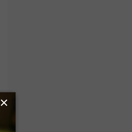
KHTML, like Gecko) Chrome/58.0.3029.110 Safari/537.3'}

×