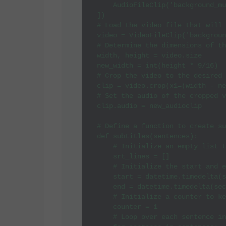
    AudioFileClip('background_mu
])

# Load the video file that will 
video = VideoFileClip('backgroun
# Determine the dimensions of th
width, height = video.size

new_width = int(height * 9/16)

# Crop the video to the desired 
clip = video.crop(x1=(width - ne
# Set the audio of the cropped v
clip.audio = new_audioclip

# Define a function to create su
def subtitles(sentences):

    # Initialize an empty list t
    srt_lines = []

    # Initialize the start and e
    start = datetime.timedelta(s
    end = datetime.timedelta(sec
    # Initialize a counter to ke
    counter = 1

    # Loop over each sentence in