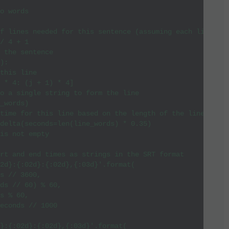
o words

f lines needed for this sentence (assuming each line has
/ 4 + 1

 the sentence

):

this line

 * 4: (j + 1) * 4]

o a single string to form the line

_words)

time for this line based on the length of the line

delta(seconds=len(line_words) * 0.35)

is not empty

rt and end times as strings in the SRT format

2d}:{:02d}:{:02d},{:03d}'.format(

s // 3600,

ds // 60) % 60,

s % 60,

econds // 1000

}:{:02d}:{:02d},{:03d}'.format(
