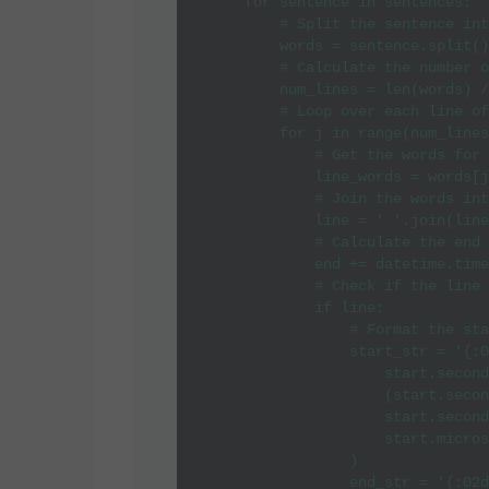
    for sentence in sentences:

        # Split the sentence int
        words = sentence.split()

        # Calculate the number o
        num_lines = len(words) /
        # Loop over each line of
        for j in range(num_lines
            # Get the words for 
            line_words = words[j
            # Join the words int
            line = ' '.join(line
            # Calculate the end 
            end += datetime.time
            # Check if the line 
            if line:

                # Format the sta
                start_str = '{:0
                    start.second
                    (start.secon
                    start.second
                    start.micros
                )

                end_str = '{:02d