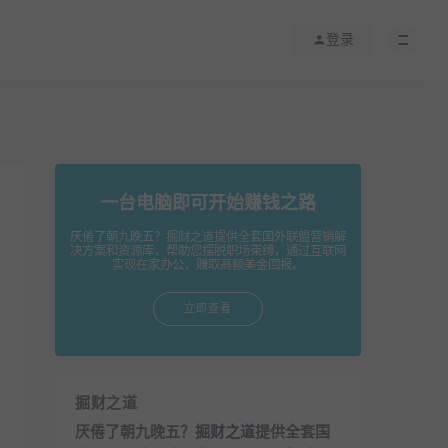
登录
一台电脑即可开始赚钱之路
厌倦了朝九晚五？掘财之道提供全套国外联盟营销解
决方案和资源库，帮助您摆脱职场束缚，通过互联网
实现在家办公，赚取高额美金回报。
立即查看
掘财之道
厌倦了朝九晚五？
掘财之道
提供全套国