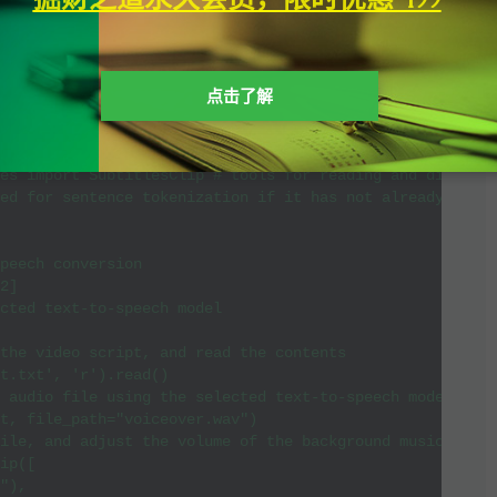
 and modules

age processing tasks

time manipulation

点击了解
to speech package

video editing package

okenize  # sentence tokenization from natural language

es import SubtitlesClip # tools for reading and displayi
ed for sentence tokenization if it has not already been 
peech conversion

2]

cted text-to-speech model

the video script, and read the contents

t.txt', 'r').read()

 audio file using the selected text-to-speech model

t, file_path="voiceover.wav")

ile, and adjust the volume of the background music

ip([

"),
