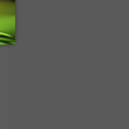
ng subtitles

downloaded
