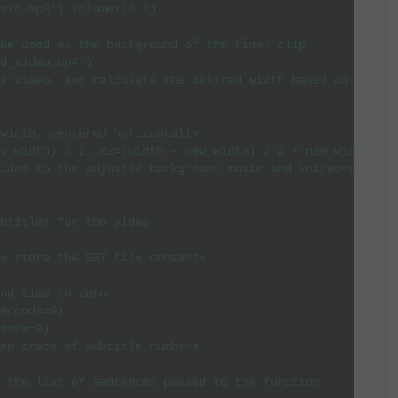
sic.mp3').volumex(0.2)

be used as the background of the final clip

d_video.mp4')

e video, and calculate the desired width based on the as
width, centered horizontally

w_width) / 2, x2=(width - new_width) / 2 + new_width)

ideo to the adjusted background music and voiceover audi
btitles for the video

o store the SRT file contents

nd time to zero

econds=0)

onds=0)

ep track of subtitle numbers

 the list of sentences passed to the function
