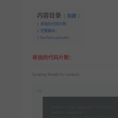
内容目录
隐藏
1
单独的代码片断：
2
完整脚本：
3
YouTube uploader：
单独的代码片断
：
Scraping Reddit for content：
#Import the required libraries

import requests

from bs4 import BeautifulSoup
