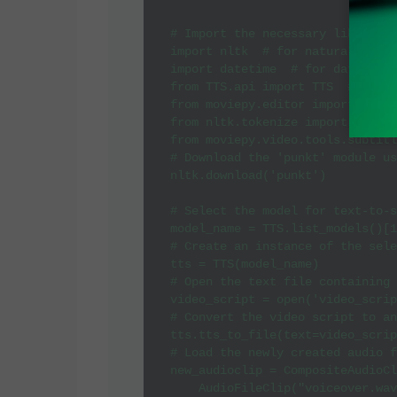
# Import the necessary libraries
import nltk  # for natural langu
import datetime  # for date and 
from TTS.api import TTS  # text 
from moviepy.editor import *  # 
from nltk.tokenize import sent_t
from moviepy.video.tools.subtitl
# Download the 'punkt' module us
nltk.download('punkt')

# Select the model for text-to-s
model_name = TTS.list_models()[1
# Create an instance of the sele
tts = TTS(model_name)

# Open the text file containing 
video_script = open('video_scrip
# Convert the video script to an
tts.tts_to_file(text=video_scrip
# Load the newly created audio f
new_audioclip = CompositeAudioCl
    AudioFileClip("voiceover.wav