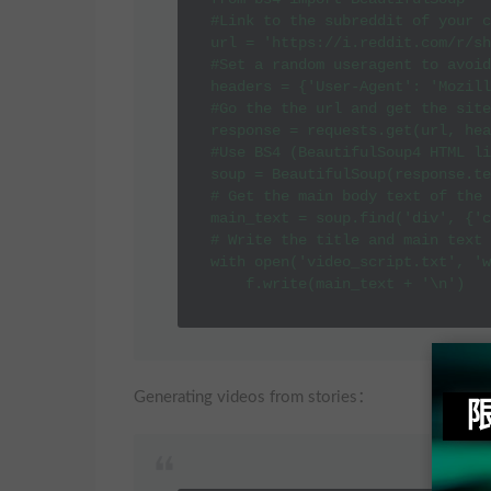
#Link to the subreddit of your c
url = 'https://i.reddit.com/r/sh
#Set a random useragent to avoid
headers = {'User-Agent': 'Mozill
#Go the the url and get the site
response = requests.get(url, hea
#Use BS4 (BeautifulSoup4 HTML li
soup = BeautifulSoup(response.te
# Get the main body text of the 
main_text = soup.find('div', {'c
# Write the title and main text 
with open('video_script.txt', 'w
    f.write(main_text + '\n')
Generating videos from stories：