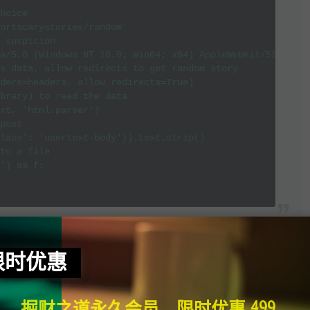
hoice

ortscarystories/random'

 suspicion

a/5.0 (Windows NT 10.0; Win64; x64) AppleWebKit/537.36 (
s data, allow redirects to get random story

ders=headers, allow_redirects=True)

brary) to read the data

xt, 'html.parser')

post

lass': 'usertext-body'}).text.strip()

to a file

') as f:

限时优惠
掘财之道永久会员，限时优惠 499