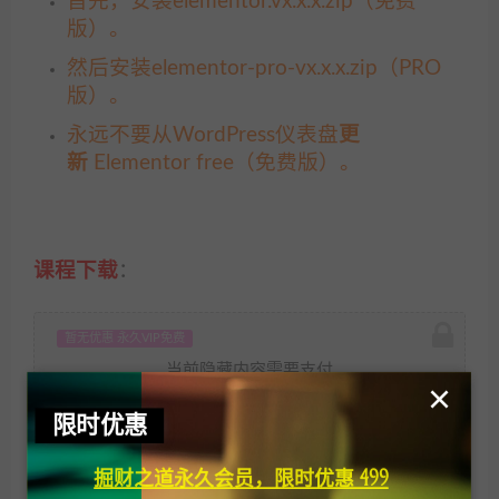
首先，安装elementor.vx.x.x.zip（免费
版）。
然后安装elementor-pro-vx.x.x.zip（PRO
版）。
永远不要从WordPress仪表盘
更
新
Elementor free（免费版）。
课程下载
：
暂无优惠 永久VIP免费
当前隐藏内容需要支付
×
9.9元
限时优惠
已有
0
人支付
掘财之道永久会员，限时优惠 499