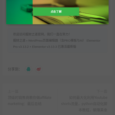
支付查看
点击了解
Elementor
Elementor Pro
Elementor插件
欢迎访问掘财之道官网，我们一直在努力！
掘财之道
»
WordPress页面编辑器（含PRO模板与AI） Elementor
Pro v3.13.2 + Elementor v3.13.3 已激活最新版
分享到：
上一篇
下一篇
顶级的销售商教你做affiliate
如何最大化利用Youtube
marketing：最后总结
shorts流量，python自动化脚
本教程，躺赚美金