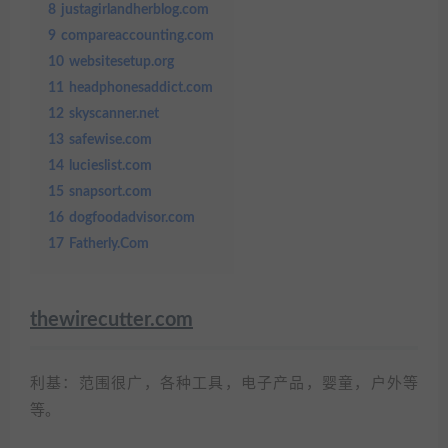
8
justagirlandherblog.com
9
compareaccounting.com
10
websitesetup.org
11
headphonesaddict.com
12
skyscanner.net
13
safewise.com
14
lucieslist.com
15
snapsort.com
16
dogfoodadvisor.com
17
Fatherly.Com
thewirecutter.com
利基：范围很广，各种工具，电子产品，婴童，户外等
等。