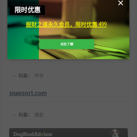
×
限时优惠
safewise.com
掘财之道永久会员，限时优惠 499
利基：
家庭安全
点击了解
lucieslist.com
利基：
怀孕
snapsort.com
利基：
摄影