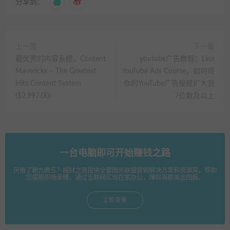
分享到：
上一篇
下一篇
最优秀的内容系统，Content
youtube广告教程：Linx
Mavericks – The Greatest
YouTube Ads Course，如何将
Hits Content System
你的YouTube广告规模扩大到
($2,997.00)
7位数及以上
一台电脑即可开始赚钱之路
厌倦了朝九晚五？掘财之道提供全套国外联盟营销解决方案和资源库，帮助
您摆脱职场束缚，通过互联网实现在家办公，赚取高额美金回报。
立即查看