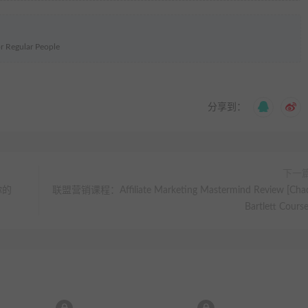
Regular People
分享到：
下一
你的
联盟营销课程：Affiliate Marketing Mastermind Review [Cha
Bartlett Course