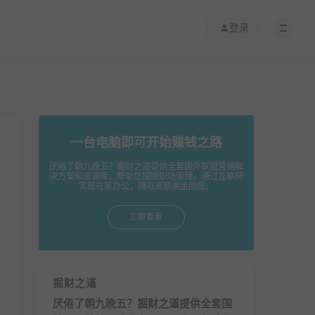
登录
一台电脑即可开始赚钱之路
厌倦了朝九晚五？掘财之道提供全套国外联盟营销解
决方案和资源库，帮助您摆脱职场束缚，通过互联网
实现在家办公，赚取高额美金回报。
立即查看
掘财之道
厌倦了朝九晚五？
掘财之道
提供全套国