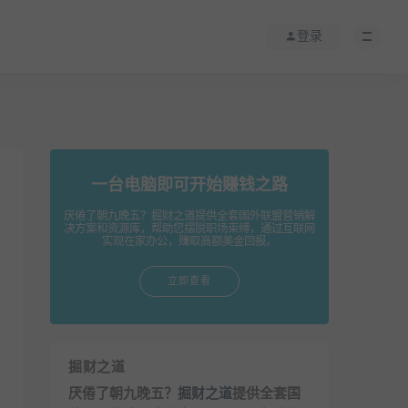
登录
一台电脑即可开始赚钱之路
厌倦了朝九晚五？掘财之道提供全套国外联盟营销解
决方案和资源库，帮助您摆脱职场束缚，通过互联网
实现在家办公，赚取高额美金回报。
立即查看
掘财之道
厌倦了朝九晚五？
掘财之道
提供全套国