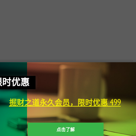
前隐藏内容需要支付
限时优惠
9.9元
已有
0
人支付
掘财之道永久会员，限时优惠 499
支付查看
点击了解