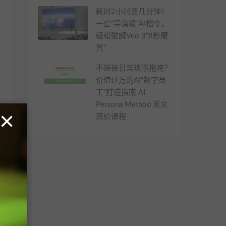
耗时2小时变几分钟！
一套“导演级”AI指令，
轻松破解Veo 3“8秒魔
咒”
不想被日常琐事拖垮？
价值过万的AI“数字员
工”打造指南 AI
Persona Method 英文
×
高价课程