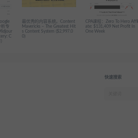
gle
最优秀的内容系统，Content
CPA课程：Zero To Hero Affil
分析专
Mavericks – The Greatest Hit
ate: $131,409 Net Profit In
jour
s Content System ($2,997.0
One Week
ery: C
0)
AI）
快速搜索