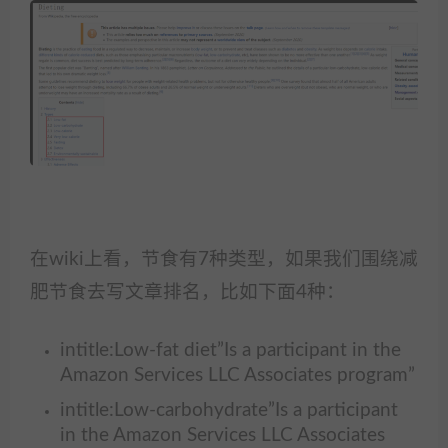
在wiki上看，节食有7种类型，如果我们围绕减
肥节食去写文章排名，比如下面4种：
intitle:Low-fat diet”Is a participant in the
Amazon Services LLC Associates program”
intitle:Low-carbohydrate”Is a participant
in the Amazon Services LLC Associates