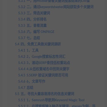
5.3.1
一，用Mozbar查看关键词搜索结果的DA值
5.3.2
二，通过keywordsheeter网站获取多个关键词
5.3.3
三，筛选关键词
5.3.4
四，分析排名
5.3.5
五，查看流量
5.3.6
六，编写 ONPAGE
5.3.7
七，总结
5.4
四，免费工具做关键词调研
5.4.1
1，工具
5.4.2
2，Google搜索标志性词汇
5.4.3
3，滚动SERP查找低权重站点
5.4.4
4.从低权重域名中找到关键字
5.4.5
5.SERP 验证关键词是否可用
5.4.6
6，文章写作
5.4.7
总结
5.5
五，寻找大量容易排名的信息关键词
5.5.1
1，Semrush导航到Keyword Magic Tool
5.5.2
2，在搜索框输入种子关键词，glasses为例，选