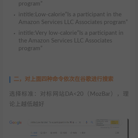
program”
intitle:Low-calorie”Is a participant in the
Amazon Services LLC Associates program”
intitle:Very low-calorie”Is a participant in
the Amazon Services LLC Associates
program”
二，对上面四种命令依次在谷歌进行搜索
选择标准：对标网站DA<20（MozBar），理
论上越低越好