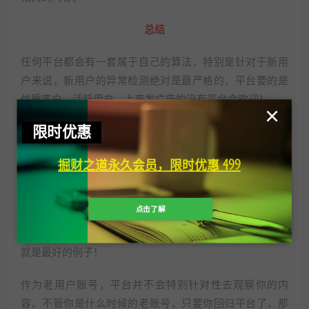
总结
任何平台都会有一套属于自己的算法，特别是针对于新用
户来说，新用户的异常检测绝对是最严格的，平台要的是
优质客户，活跃用户，上来发广告的没有平台会欢迎！
×
限时优惠
这也是我们常见的养号机制，养号养号，养到最后其实就
是按照正常人的使用轨迹进行使用罢了！
掘财之道永久会员，限时优惠 499
老用户
点击了解
有新用户就会有老用户，老用户一样的也是需要养号的，
但是养号周期并不会很长，基本是不会超过半个月，QQ号
就是最好的例子！
作为老用户账号，平台并不会特别针对性去观察你的内
容。不管你是什么时候的老账号，只要你回归平台了，那