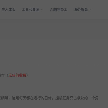
牛人成长
工具和资源
AI数字员工
海外掘金
操作（
无任何收费
）
以躺赚，这是每天都在进行的日常，挂机任务只占板块的一个角