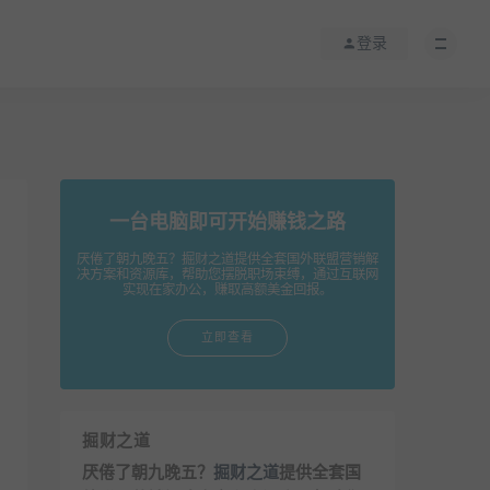
登录
一台电脑即可开始赚钱之路
厌倦了朝九晚五？掘财之道提供全套国外联盟营销解
决方案和资源库，帮助您摆脱职场束缚，通过互联网
实现在家办公，赚取高额美金回报。
立即查看
掘财之道
厌倦了朝九晚五？
掘财之道
提供全套国