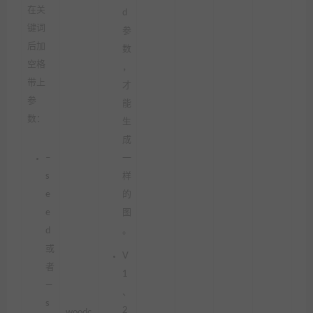
在关
d
键词
参
后加
数
空格
，
带上
才
参
能
数：
生
成
–
一
s
样
e
的
e
图
d
。
或
V
者
1
—
、
s
2
woodc