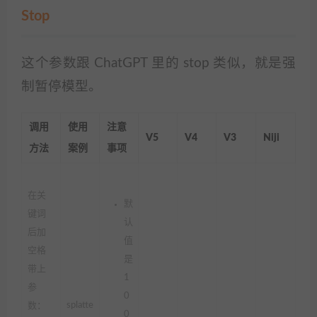
Stop
这个参数跟 ChatGPT 里的 stop 类似，就是强
制暂停模型。
调用
使用
注意
V5
V4
V3
Niji
方法
案例
事项
在关
默
键词
认
后加
值
空格
是
带上
1
参
0
splatte
数：
0