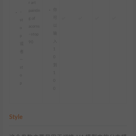
r art
你
paintin
–
可
g of
✅
✅
✅
✅
st
以
acorns
o
输
–stop
p
入
90
或
1
者
0
—
到
st
1
o
0
p
0
Style