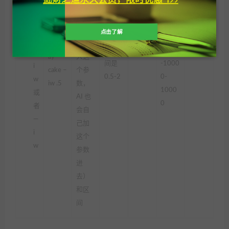
（就
认为
参
flower
是即
✅ 默
0.25
数：
s.jpg
使你
点击了解
认为
，区间
birthd
不输
1，区
❌
是
❌
–
ay
入这
间是
-1000
i
cake –
个参
0.5-2
0-
w
iw .5
数，
1000
或
AI 也
0
者
会自
—
己加
i
这个
w
参数
进
去）
和区
间