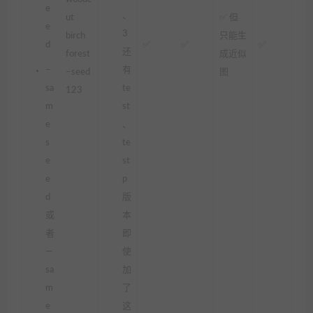
e
、
ut
✅ 但
e
3
birch
只能生
d
✅
✅
✅
还
forest
成近似
–
有
–seed
图
sa
te
123
m
st
e
、
s
te
e
st
e
p
d
版
或
本
者
即
—
使
sa
加
m
了
e
这