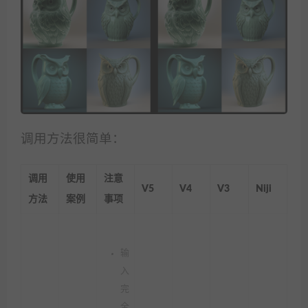
调用方法很简单：
调用
使用
注意
V5
V4
V3
Niji
方法
案例
事项
输
入
完
全