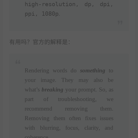
high-resolution, dp, dpi,
ppi, 1080p
.
有用吗？官方的解释是：
Rendering words do
something
to
your image. They may also be
what’s
breaking
your prompt. So, as
part of troubleshooting, we
recommend removing them.
Removing them often fixes issues
with blurring, focus, clarity, and
coherence.