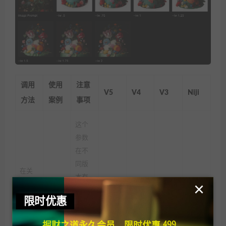
调用
使用
注意
V5
V4
V3
Niji
方法
案例
事项
这个
参数
在不
同版
在关
本有
×
键词
不同
后加
限时优惠
的默
空格
认值
掘财之道永久会员，限时优惠 499
✅ 默
带上