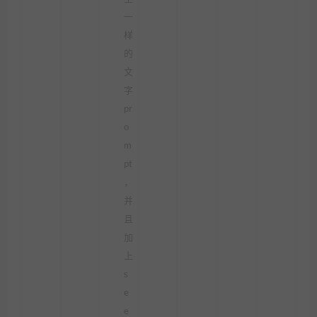
一
样
的
文
字
pr
o
m
pt
，
并
且
加
上
s
e
e