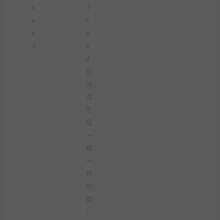
s
个
e
s
e
e
d
e
d
也
没
法
生
成
一
模
一
样
的
图
，