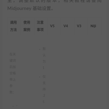
里，调整默认的版本，相关教程请查阅
Midjourney 基础设置。
调用
使用
注意
V5
V4
V3
Niji
方法
案例
事项
默
在关
认
键词
为
后加
1
空格
仅
带上
支
参
持
数：
.2
5
–
，