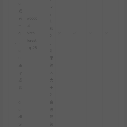
q
.5
或
，
者
woodc
1
—
ut
和
q
birch
✅
✅
✅
✅
2
forest
–
，
–q .25
q
如
u
果
ali
输
ty
入
或
大
者
于
—
2
q
会
u
被
ali
降
ty
级