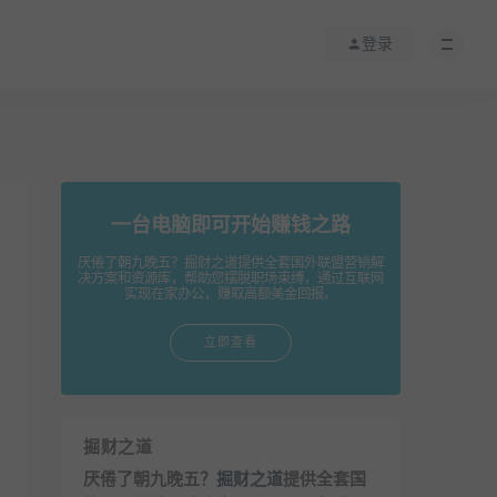
登录
一台电脑即可开始赚钱之路
厌倦了朝九晚五？掘财之道提供全套国外联盟营销解
决方案和资源库，帮助您摆脱职场束缚，通过互联网
实现在家办公，赚取高额美金回报。
立即查看
掘财之道
厌倦了朝九晚五？
掘财之道
提供全套国