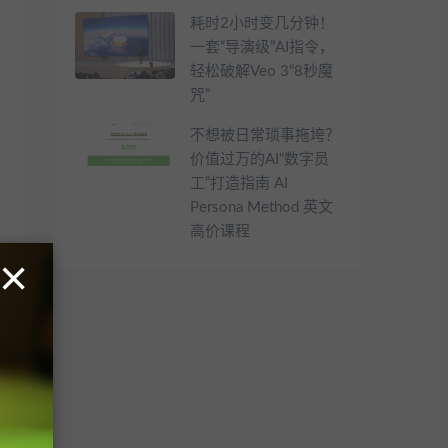
耗时2小时变几分钟！
一套“导演级”AI指令，
轻松破解Veo 3“8秒魔
咒”
不想被日常琐事拖垮？
价值过万的AI“数字员
工”打造指南 AI
Persona Method 英文
高价课程
×