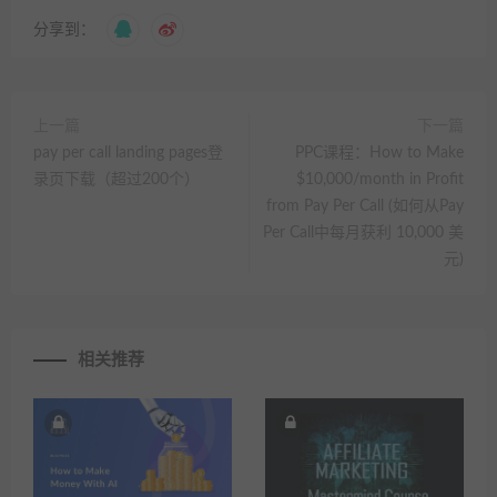
分享到：
上一篇
下一篇
pay per call landing pages登
PPC课程：How to Make
录页下载（超过200个）
$10,000/month in Profit
from Pay Per Call (如何从Pay
Per Call中每月获利 10,000 美
元)
相关推荐