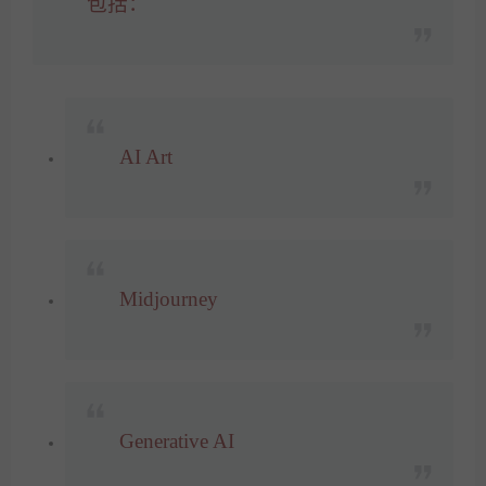
包括：
AI Art
Midjourney
Generative AI