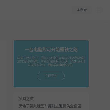
登录
一台电脑即可开始赚钱之路
厌倦了朝九晚五？掘财之道提供全套国外联盟营销解
决方案和资源库，帮助您摆脱职场束缚，通过互联网
实现在家办公，赚取高额美金回报。
立即查看
掘财之道
厌倦了朝九晚五？
掘财之道
提供全套国