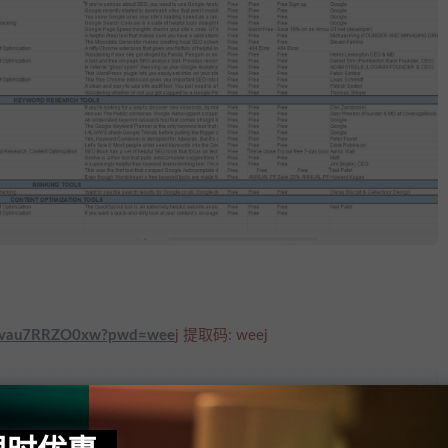
NYvau7RRZO0xw?pwd=wee
j 提取码: weej