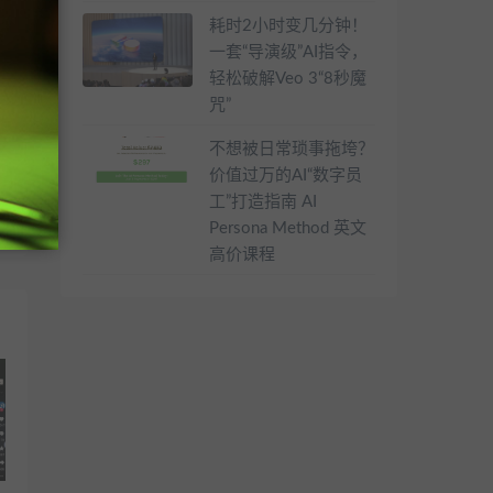
耗时2小时变几分钟！
一套“导演级”AI指令，
轻松破解Veo 3“8秒魔
咒”
不想被日常琐事拖垮？
篇
价值过万的AI“数字员
高
工”打造指南 AI
Persona Method 英文
高价课程