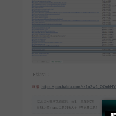
下载地址：
链接:
https://pan.baidu.com/s/1o2w1_OOnh
欢迎访问掘财之道官网，我们一直在努力！
掘财之道
»
SEO工具列表大全（有免费工具）