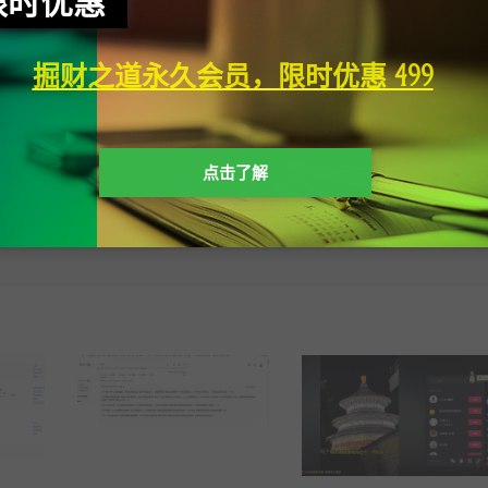
限时优惠
分享到：
掘财之道永久会员，限时优惠 499
下一
点击了解
变为收入
用AI申请联盟账号，通过率很