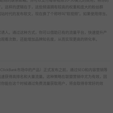
助商的联系邮箱。你可以支付每条视频10-50美元的费用，将你的
广。这样的逻辑在于，这些频道拥有较高的权重和庞大的粉丝群
站时代的发布软文，现在换了个称呼叫“软视频”。如果使用得当，
常诱人。通过这种方式，你可以借助已有的流量平台，快速提升产
的观看次数，还能增加品牌知名度，从而实现更高的转化率。
o和ClickBank市场中的产品）正式发布之前，通过SEO和内容营销等
迅速获得高排名和大量流量。这种策略在联盟营销中尤为有效，因
果你能在这个时候通过免费流量获取用户，将会取得非常好的效