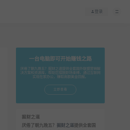
登录
一台电脑即可开始赚钱之路
厌倦了朝九晚五？掘财之道提供全套国外联盟营销解
决方案和资源库，帮助您摆脱职场束缚，通过互联网
实现在家办公，赚取高额美金回报。
立即查看
掘财之道
厌倦了朝九晚五？
掘财之道
提供全套国