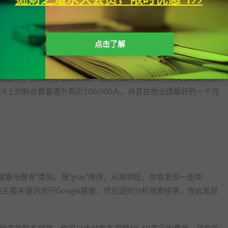
Tumblr的命运在其两次易手后发生了重大变化。
现广告营收目标，Tumblr必须过滤掉成人内容，这导致了大量用户流
mblr，将其归属到子公司Oath旗下。最终，Tumblr以300万美元的低价
点击了解
mattic，与当初雅虎的收购价相比，Tumblr的贬值可谓惨烈。
营销技巧，例如举办抽奖活动、赠送礼品，以及发布有关自己的视频
将其在X上的粉丝数量提升到近100,000人，并且在他业绩最好的一个月
择“健康与健身”类别。按“grav”排序，从高到低，你会发现一些如
些产品作为主要关键词进行Google搜索，然后逆向分析搜索结果，你会发现