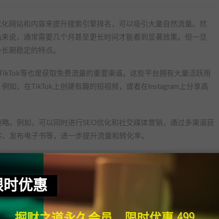
优化网站和内容来提升搜索引擎排名，可以吸引大量自然流量。然
站来说，通常需要几个月甚至更长时间才能看到显著效果。但一旦
备长期稳定的特点。
agram和TikTok等也是获取免费流量的重要渠道。这些平台拥有大量活跃用
在TikTok上创建有趣的短视频，或者在Instagram上分享高
略。例如，可以同时进行SEO优化和社交媒体营销，通过多渠道获
客、发布电子书等，进一步提升流量和转化率。
限时优惠
一举措可能真的会让X平台实现非线性发展。回顾过去，Tumblr
星初创公司。Tumblr一直对成人内容持开放态度，用户可以发布
掘财之道永久会员，限时优惠 499