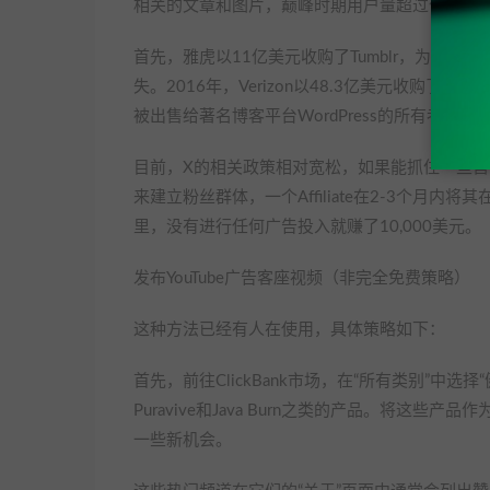
相关的文章和图片，巅峰时期用户量超过亿。然而，
首先，雅虎以11亿美元收购了Tumblr，为了实
失。2016年，Verizon以48.3亿美元收购了Tu
被出售给著名博客平台WordPress的所有者Auto
目前，X的相关政策相对宽松，如果能抓住一些
来建立粉丝群体，一个Affiliate在2-3个月内
里，没有进行任何广告投入就赚了10,000美元。
发布YouTube广告客座视频（非完全免费策略）
这种方法已经有人在使用，具体策略如下：
首先，前往ClickBank市场，在“所有类别”中选
Puravive和Java Burn之类的产品。将这
一些新机会。