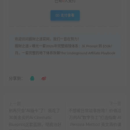
已有
0
人支付
支付查看
欢迎访问掘财之道官网，我们一直在努力！
掘财之道
»
曝光一套2026年完整搞钱体系：从 Prompt 到 $50k/
月，一套完整的地下体系拆解The Underground Affiliate Playbook
分享到：
上一篇
下一篇
别再只会“AI抽卡”了！我花了
不想被日常琐事拖垮？价值过
30美金买的Ai Cinematic
万的AI“数字员工”打造指南 AI
Blueprint这套蓝图，彻底治好
Persona Method 英文高价课