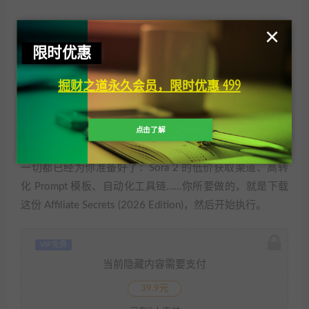
这就是所谓的“2026年黄金期”。
×
你知道为什么大多数人做不好吗？新手避坑指南里明确列
限时优惠
出了 7 大核心错误，比如把 AI 当作“魔法按钮”而不去优化
掘财之道永久会员，限时优惠 499
Prompt，或者选错了赛道。
但你不同，因为你已经看到了这把钥匙。
点击了解
Best of all, it’s easy.
一切都已经为你准备好了：Sora 2 的低价获取渠道、高转
化 Prompt 模板、自动化工具链……你所要做的，就是下载
这份 Affiliate Secrets (2026 Edition)，然后开始执行。
VIP免费
当前隐藏内容需要支付
39.9元