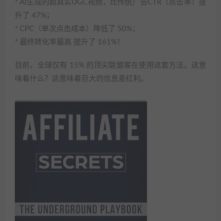
* AI生成的超真实UGC视频，比传统广告CTR（点击率）提
升了 47%；
* CPC（单次点击成本）降低了 50%；
* 最终转化率最高 提升了 161%！
目前，全球仅有 15% 的顶尖联盟客在使用这套方法。这意
味着什么？这意味着巨大的信息差红利。