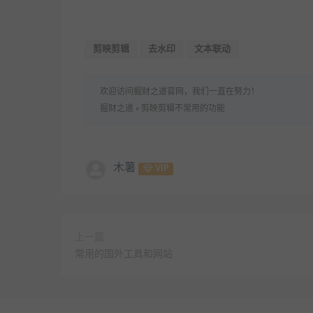
剪映剪辑
去水印
文本联动
欢迎访问掘财之道官网，我们一直在努力！
掘财之道
»
剪映剪辑不常用的功能
木薯
VIP
上一篇
常用的国外工具和网站