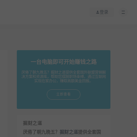
登录
一台电脑即可开始赚钱之路
厌倦了朝九晚五？掘财之道提供全套国外联盟营销解
决方案和资源库，帮助您摆脱职场束缚，通过互联网
实现在家办公，赚取高额美金回报。
立即查看
掘财之道
厌倦了朝九晚五？
掘财之道
提供全套国