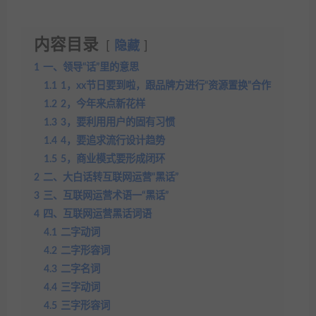
内容目录
隐藏
1
一、领导“话”里的意思
1.1
1，xx节日要到啦，跟品牌方进行“资源置换”合作
1.2
2，今年来点新花样
1.3
3，要利用用户的固有习惯
1.4
4，要追求流行设计趋势
1.5
5，商业模式要形成闭环
2
二、大白话转互联网运营“黑话”
3
三、互联网运营术语一“黑话”
4
四、互联网运营黑话词语
4.1
二字动词
4.2
二字形容词
4.3
二字名词
4.4
三字动词
4.5
三字形容词