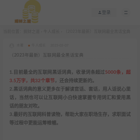
登录
当前位置：
掘财之道
牛人成长
（2023年最新）互联网最全黑话宝典
>
>
木薯
牛人成长
2023-03-07
（2023年最新）互联网最全黑话宝典
1.目前最全的互联网黑话词典，收录词条超过
5000条，超
3.5万字，共32个章节
，还会持续更新的。
2.黑话词典的意义更多在于解读官话、套话，用人话说心里
话，当然也可以让互联网小白快速掌握专用词汇和爱用黑
话的朋友对吹。
3.最好的互联网科普读物，帮助大家在职场生存，求职面试
等过程中更能运筹帷幄。