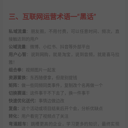
三、互联网运营术语一“黑话”
私域流量
：朋友圈，不用付费，可以任意时间、频次，直
接触达到的用户
公域流量
：微博、小红书、抖音等外部平台
用户心智
：说到网购，就是淘宝，说到音频，就是喜马拉
雅！
组合拳：
视频图片一起发
资源置换：
东西随便拿，但是别提钱
矩阵：
做一些同频同类事件，复制改个名再做一个
切换赛道：
这件事干不下去了，换一件事干
快速优化送代：
事情边做边改
复盘：
这个活动或项目结束后开个会，分析优缺点
转化：
用户看完了视频点了关注
弯道超车：
跳槽更高的企业，学习更多的知识，最终实现