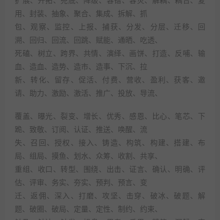
扩展、开拓、兜底、降级、容错、容灾、解耦、耦合、复
用、封装、抽象、聚合、集成、拆解、抓
包、观察、监控、上报、捕获、分发、分层、迁移、回
溯、回归、回流、回跳、赋能、通晒、吃透、
死磕、树立、跨界、共情、演绎、画饼、打造、反哺、输
血、造血、造势、造市、造事、下沉、拉
新、转化、留存、促活、付费、营收、盈利、获客、邀
请、助力、激励、激活、推广、投放、导流、
覆盖、曝光、裂变、增长、优秀、感恩、比心、笔芯、下
跪、致敬、订阅、认证、推送、唤醒、流
失、召回、授权、接入、铸造、构筑、构建、搭建、布
局、组局、摸鱼、划水、众筹、收割、共享、
重组、收口、转型、围绕、出击、证言、确认、明确、评
估、评审、务实、夯实、预判、预言、变
迁、返佣、深入、打磨、攻坚、击穿、破冰、破题、解
题、破圈、破局、定量、定性、制约、约束、