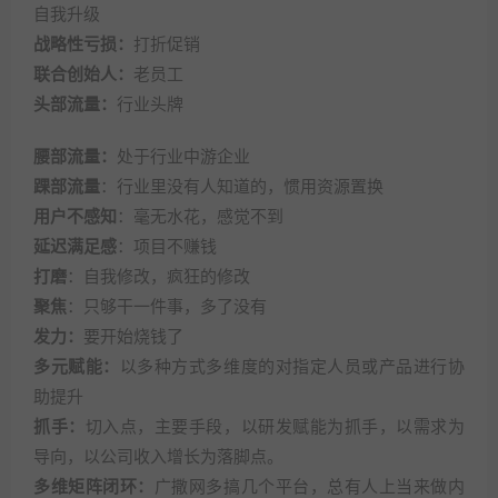
自我升级
战略性亏损：
打折促销
联合创始人：
老员工
头部流量：
行业头牌
腰部流量：
处于行业中游企业
踝部流量
：行业里没有人知道的，惯用资源置换
用户不感知
：毫无水花，感觉不到
延迟满足感
：项目不赚钱
打磨
：自我修改，疯狂的修改
聚焦
：只够干一件事，多了没有
发力：
要开始烧钱了
多元赋能：
以多种方式多维度的对指定人员或产品进行协
助提升
抓手：
切入点，主要手段，以研发赋能为抓手，以需求为
导向，以公司收入增长为落脚点。
多维矩阵闭环：
广撒网多搞几个平台，总有人上当来做内