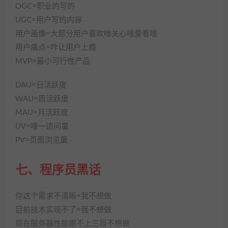
OGC=职业的写的
UGC=用户写的内容
用户画像=大部分用户喜欢啥关心啥爱看啥
用户痛点=咋让用户上瘾
MVP=最小可行性产品
DAU=日活跃度
WAU=周活跃度
MAU=月活跃度
UV=唯一访问量
PV=页面浏览量
七、程序员黑话
你这个需求不清晰=我不想做
目前技术实现不了=我不想做
现在服务器性能跟不上三我不想做