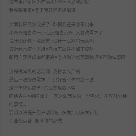
没有用户是因为产品不行啊=不是我的锅
我今晚有事=老子我就是不想加班
文案我已经快改好了=卧槽我还是憋不出来
小哥哥是喜欢一点点还是喜茶呀=又要改需求了
设计图还缺一点感觉=设计什么辣鸡玩意啊
最近经常按十下班=老板怎么还不加工资呀
新用户获客成本都很高=老板你这点预算我很难帮你做事啊
这是很常见的活动啊=我抄袭大厂的
最后一次修改需求了=只好暂时先忽悠一波了
这个需求很简单=怎么实现我不管
随便弄弄=别瞎bb了，就这么简单的一个需求，不就几分钟
的事情…
要想办法提升用户活跃度=多发红包多发补贴
商业化运营=能挣钱的都做