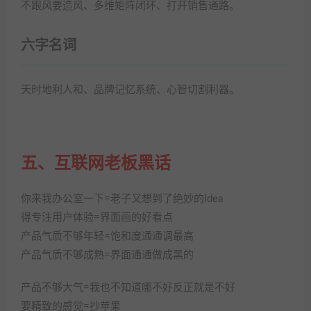
不跟风要造风、多维矩阵闭环、打开销售通路。
六字名词
天时地利人和、品牌记忆系统、心智切割利器。
五、互联网老板黑话
你来我办公室一下=老子又想到了绝妙的idea
得专注用户体验=界面画的好看点
产品气质不够年轻=饱和度通通调最高
产品气质不够成熟=界面通通做成黑的
产品不够大气=我也不知道哪不好反正就是不好
要精致的感觉=抄苹果