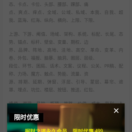
态、卡点、卡位、头部、腰部、踝部、痛
点、爽点、痒点、全域、公域、私域、本我、自我、超
我、蓝海、红海、纵向、横向、上限、下限、
上游、下游、阉值、场域、架构、系统、标配、长尾、态
势、锚点、标杆、壁垒、变量、期权、边
界、品牌、阵地、高地、洼地、高空、革命、变革、内
卷、外包、福报、脑暴、脑洞、圈层、层级、
段位、环节、困局、话术、文案、议程、公关、PR稿、配
称、力场、魔方、触点、势能、流量、资
源、排期、延期、弹窗、浮层、引导、蒙层、幕帘、遮
罩、埋点、坑位、楼层、按钮、推送、红包、
峰值、漏洞、风险、瓶颈、策略、价值、成本、复利、人
×
性、利器、深度、玩家、小白、韭菜、羊
限时优惠
毛、福利、套路、情怀、标准、规范、报备、社群、产
业、载体、服务、粘性、属性、地域、终端、
掘财之道永久会员，限时优惠 499