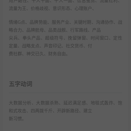
用户黏性、千人千面、千人一面、信息茧房、流量红利、
流量为王、价格歧视、意识形态、心理账户、
情绪G点、品牌势能、服务产业、关键时期、沟通协作、战
略合力、品牌航母、品类战舰、行军路线、产品
尖兵、拳头产品、超级符号、挽留弹窗、时间窗口、定性
定量、战略支点、声音印记、社交货币、付
费社群、神交已久、财务自由。
五字动词
大数据分析、大数据杀熟、延迟满足感、地毯式轰炸、饱
和式攻击、四两拨千斤、开辟新路径、建立
新习惯。