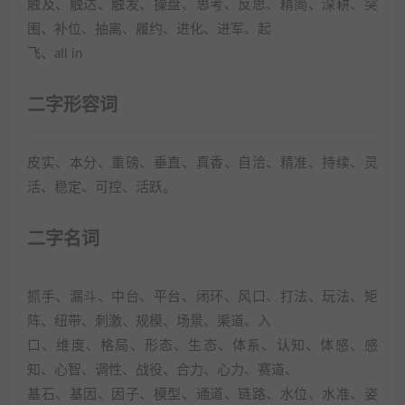
触及、触达、触发、操盘、思考、反思、精简、深耕、突
围、补位、抽离、履约、进化、进军、起
飞、all in
二字形容词
皮实、本分、重磅、垂直、真香、自洽、精准、持续、灵
活、稳定、可控、活跃。
二字名词
抓手、漏斗、中台、平台、闭环、风口、打法、玩法、矩
阵、纽带、刺激、规模、场景、渠道、入
口、维度、格局、形态、生态、体系、认知、体感、感
知、心智、调性、战役、合力、心力、赛道、
基石、基因、因子、模型、通道、链路、水位、水准、姿