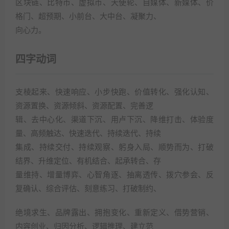
区块链、比特币、虚拟币、天使轮、自媒体、新媒体、价
格门、超预期、小前台、大中台、凝聚力、
向心力。
四字动词
支棱起来、快速响应、小步快跑、价值转化、强化认知、
资源置换、资源倾斜、资源配置、完善逻
辑、去中心化、渠道下沉、用卢下沉、降维打击、体验度
量、高频触达、快速迭代、持续迭代、持续
集成、持续交付、持续观察、躬身入局、顺势而为、打破
结界、升维定位、有机结合、起承转合、存
量维持、增量博弈、心智角逐、抽离透传、拨穴参会、反
复确认、综合评估、刻意练习、打破制约、
绝境求生、品牌露出、拥抱变化、重新定义、借势营销、
内容创业、归因分析、逻辑推理、建立范