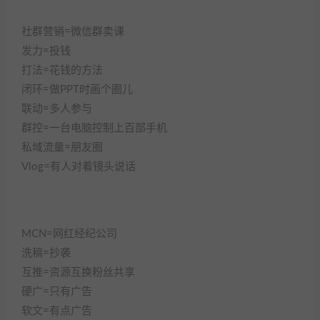
社群营销=微信群卖课
发力=投钱
打法=花钱的方法
闭环=做PPT时画个圈儿
联动=多人参与
群控=一台电脑控制上百部手机
私域流量=朋友圈
Vlog=有人对着镜头说话
MCN=网红经纪公司
洗稿=抄袭
互推=资源互换粉丝共享
硬广=只有广告
软文=有点广告