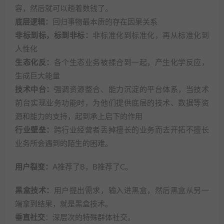
容，然后就可以趟着数钱了。
底层逻辑：
回归事物最本质的存在因果关系
非标到标，标到非标：
非标准化到标准化，再从标准化到
人性化
生态化反：
各个生态业务被揉合到一起，产生化学反应，
生成巨大能量
技术中台：
强调资源整合、能力沉淀的平台体系，当技术
前台实现业务功能时，为他们提供底层的技术、数据等资
源和能力的支持，起到承上启下的作用
行业壁垒：
跨行业经营者丢掉擅长的业务而去开拓不擅长
业务所会遇到的陌生的困难。
用户裂变：
A推荐了B，B推荐了C。
黑盒技术：
用户提出需求，输入进黑盒，然后黑盒从另一
端拿到结果，就是黑盒技术。
垂直社交
：深层次的特殊群体社交。