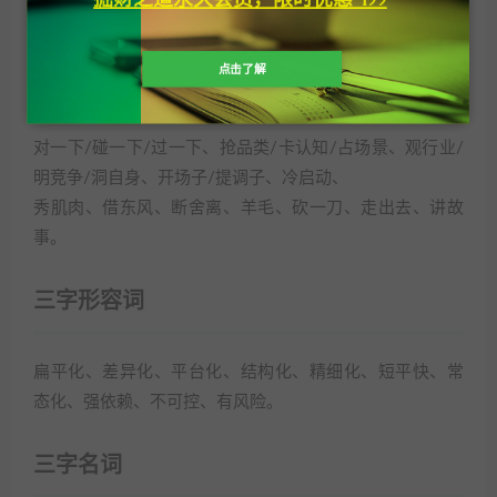
版本、口碑、指标、年框、试点、母体、空白、银弹。
点击了解
三字动词
对一下/碰一下/过一下、抢品类/卡认知/占场景、观行业/
明竞争/洞自身、开场子/提调子、冷启动、
秀肌肉、借东风、断舍离、羊毛、砍一刀、走出去、讲故
事。
三字形容词
扁平化、差异化、平台化、结构化、精细化、短平快、常
态化、强依赖、不可控、有风险。
三字名词