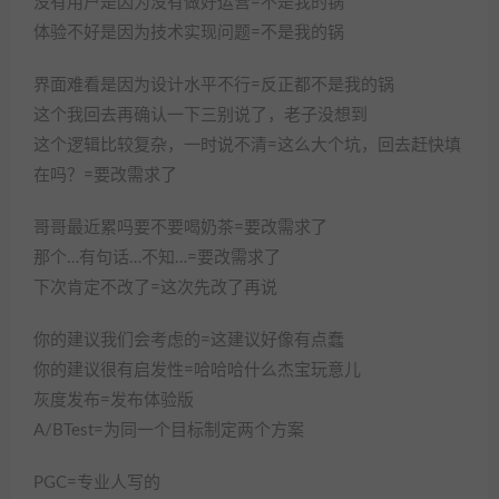
没有用户是因为没有做好运营=不是我的锅
体验不好是因为技术实现问题=不是我的锅
界面难看是因为设计水平不行=反正都不是我的锅
这个我回去再确认一下三别说了，老子没想到
这个逻辑比较复杂，一时说不清=这么大个坑，回去赶快填
在吗？=要改需求了
哥哥最近累吗要不要喝奶茶=要改需求了
那个…有句话…不知…=要改需求了
下次肯定不改了=这次先改了再说
你的建议我们会考虑的=这建议好像有点蠢
你的建议很有启发性=哈哈哈什么杰宝玩意儿
灰度发布=发布体验版
A/BTest=为同一个目标制定两个方案
PGC=专业人写的