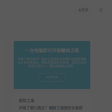
登录
一台电脑即可开始赚钱之路
厌倦了朝九晚五？掘财之道提供全套国外联盟营销解
决方案和资源库，帮助您摆脱职场束缚，通过互联网
实现在家办公，赚取高额美金回报。
立即查看
掘财之道
厌倦了朝九晚五？
掘财之道
提供全套国