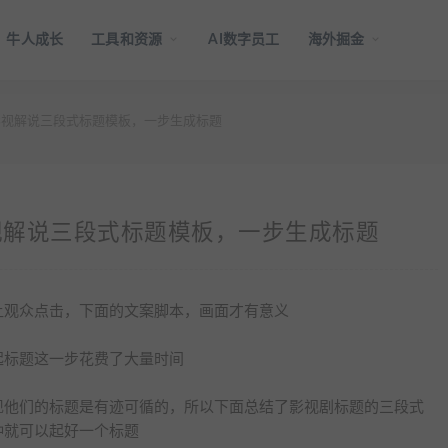
牛人成长
工具和资源
AI数字员工
海外掘金
视解说三段式标题模板，一步生成标题
视解说三段式标题模板，一步生成标题
让观众点击，下面的文案脚本，画面才有意义
起标题这一步花费了大量时间
现他们的标题是有迹可循的，所以下面总结了影视剧标题的三段式
钟就可以起好一个标题