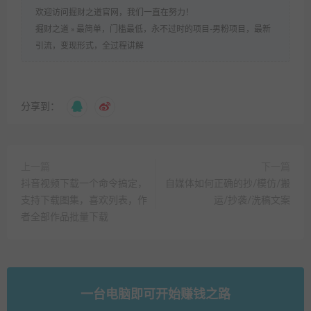
欢迎访问掘财之道官网，我们一直在努力！
掘财之道
»
最简单，门槛最低，永不过时的项目-男粉项目，最新
引流，变现形式，全过程讲解
分享到：
上一篇
下一篇
抖音视频下载一个命令搞定，
自媒体如何正确的抄/模仿/搬
支持下载图集，喜欢列表，作
运/抄袭/洗稿文案
者全部作品批量下载
一台电脑即可开始赚钱之路