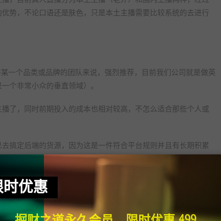
的优势，不论口语还是肤色，只是本土主播需要比较系统的去进行
。
耕某一个品类或品牌的团队来说，强烈推荐，目前我们公司就是做英
是一个非常小众的垂直领域）。
主播了，同时前期投入的成本也相对较高，不怎么适合那些个人或
己去搞定后端的货源，因为这是一件符合平台规则并且有长期积累
果会更佳。
限时优惠
，无人直播现在玩法主要有三种，一种是用OBS推流来录播，一
掘财之道永久会员，限时优惠 499
接利用后置摄像头对着别人卖的好的直播画面（已经下载下来的直