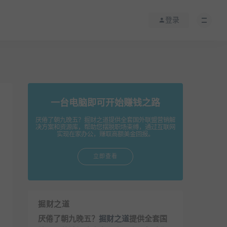
登录
一台电脑即可开始赚钱之路
厌倦了朝九晚五？掘财之道提供全套国外联盟营销解
决方案和资源库，帮助您摆脱职场束缚，通过互联网
实现在家办公，赚取高额美金回报。
立即查看
掘财之道
厌倦了朝九晚五？
掘财之道
提供全套国