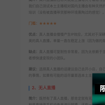
我们自己测试本土主播相对国内主播会有种天然
培训（没有被直播带货那种环境熏陶过的感觉）
门槛：
★★★★★
优点：
真人直播会慢慢产生IP效应，尤其对于深
美的真人直播，单量一直在稳定上涨（因为做的
缺点：
真人直播可复制性非常差，因为太依赖于
者想快速变现的小团队。
建议：
选择真人直播的话建议自己去开小店，自
的事情，如果有可能的话尽量首选本土主播，效
2、无人直播
简介：
既然有了真人直播，那肯定就有无人直播了
种是直接改手机设备来进行转播，还有一种是直