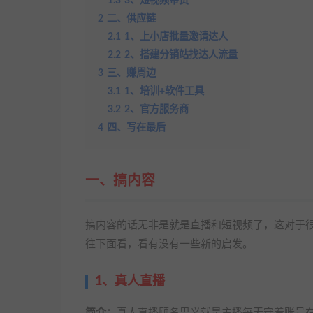
1.3
3、短视频带货
2
二、供应链
2.1
1、上小店批量邀请达人
2.2
2、搭建分销站找达人流量
3
三、赚周边
3.1
1、培训+软件工具
3.2
2、官方服务商
4
四、写在最后
一、搞内容
搞内容的话无非是就是直播和短视频了，这对于很多
往下面看，看有没有一些新的启发。
1、真人直播
简介：
真人直播顾名思义就是主播每天守着账号