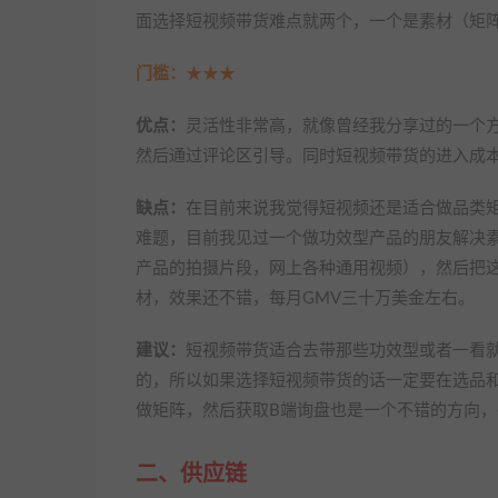
面选择短视频带货难点就两个，一个是素材（矩
门槛：
★★★
优点：
灵活性非常高，就像曾经我分享过的一个
然后通过评论区引导。同时短视频带货的进入成
缺点：
在目前来说我觉得短视频还是适合做品类
难题，目前我见过一个做功效型产品的朋友解决
产品的拍摄片段，网上各种通用视频），然后把这
材，效果还不错，每月GMV三十万美金左右。
建议：
短视频带货适合去带那些功效型或者一看
的，所以如果选择短视频带货的话一定要在选品
做矩阵，然后获取B端询盘也是一个不错的方向，并
二、供应链