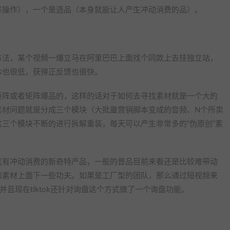
阵操作），一个是选品（本身就能让人产生冲动消费的品）。
方法，某个视频一爆立马在阿里巴巴上面找个同款上去挂独立站，
本也很低，获得正反馈也很快。
矩阵或者矩阵爆品的，这样的话对于如何去寻找素材就是一个大的
素材问题就是分成三个模块（大批量营销脚本变成的音频、N个所卖
三个模块不断的进行拆解重装，每天可以产生非常多的“伪原创”素
就有冲动消费的新奇特产品，一般的普品目前来看还是比较难带动
和素材上面下一些功夫。如果是工厂型的团队，那么通过短视频来
且现在tiktok还针对询盘这个方式做了一个询盘功能。