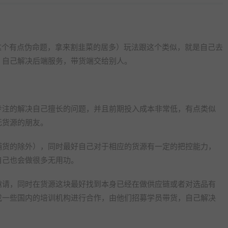
觉得这个有点伪命题，拿来割韭菜的居多）玩法跟这个类似，就是自己去
，自己解决后端服务，带货端交给别人。
专注的解决自己擅长的问题，并且前期投入成本非常低，有点类似
无货源的朋友。
铺货的除外），同时最好自己对于相应的货源有一定的把控能力，
自己也会做很多无用功。
邀请，同时在货源这块最好找到本身已经在做供应链或者对选品有
找一些国内的培训机构进行合作，由他们招募学员带货，自己解决