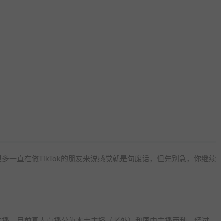
一直在做TikTok的朋友来说感觉就是句废话，但先别急，你继续
在播，目前真人直播分为本土主播（老外）和国内主播两种，经过