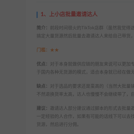
1、上小店批量邀请达人
简介：
前段时间很火的TikTok店群（虽然我
搞定大量货源然后批量去邀请达人来给自己带货
门槛：
★★
优点：
对于本身就做供应链的朋友来说可以更加
于国内各种无货源的模式，适合本身就已经在做
缺点：
对于选品的要求还是蛮高的（当然大批量
不然退换货率太高，达人也慢慢不会继续带了，
建议：
邀请达人部分建议通过脚本的形式去批量
一定经验的人合作，如果有可能的话线下可以去
货源，然后进行分佣。