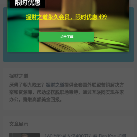
限时优惠
掘财之道永久会员，限时优惠 499
一台电脑即可开始赚钱之路
厌倦了朝九晚五？掘财之道提供全套国外联盟营销解决方案和资源库，帮助
您摆脱职场束缚，通过互联网实现在家办公，赚取高额美金回报。
点击了解
立即查看
掘财之道
厌倦了朝九晚五？
掘财之道
提供全套国外联盟营销解决方
案和资源库，帮助您摆脱职场束缚，通过互联网实现在家
办公，赚取高额美金回报。
文章展示
160万粉月入仅400刀？看 Dan Koe 如何