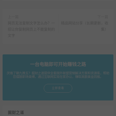
上一篇
下一篇
网页无法复制文字怎么办？一
精品网站分享（长期更新，收
招让你复制网页上不能复制的
集）
文字
一台电脑即可开始赚钱之路
厌倦了朝九晚五？掘财之道提供全套国外联盟营销解决方案和资源库，帮助
您摆脱职场束缚，通过互联网实现在家办公，赚取高额美金回报。
立即查看
掘财之道