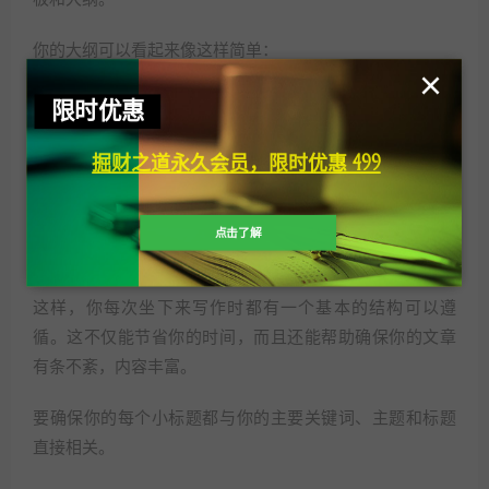
你的大纲可以看起来像这样简单：
×
引言
限时优惠
副标题1
掘财之道永久会员，限时优惠 499
副标题2
副标题3
小标题4
点击了解
小标题5
结语
这样，你每次坐下来写作时都有一个基本的结构可以遵
循。这不仅能节省你的时间，而且还能帮助确保你的文章
有条不紊，内容丰富。
要确保你的每个小标题都与你的主要关键词、主题和标题
直接相关。