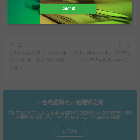
点击了解
分享到：
上一篇
下一篇
新站如何在谷歌（Google）迅
资讯，新闻、杂志，博客类网
速获得排名，SEO “雪崩策略”
站的首选主题JNews 4.0.7
了解下
一台电脑即可开始赚钱之路
厌倦了朝九晚五？掘财之道提供全套国外联盟营销解决方案和资源库，帮助
您摆脱职场束缚，通过互联网实现在家办公，赚取高额美金回报。
立即查看