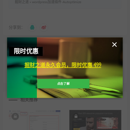
掘财之道
»
wordpress加速插件-Autoptimize
分享到：
×
限时优惠
上一篇
下一篇
WordPress安全插件 –
wordpress缓存插件-WP
掘财之道永久会员，限时优惠 499
Wordfence-premium 7.3.6
Fastest Cache Premium
v1.6.2
点击了解
相关推荐