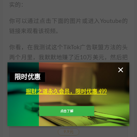
实的：
你可以通过点击下面的图片或进入Youtube的
链接来观看该视频。
你看，在我测试这个TikTok广告联盟方法的头
两个月里，我默默地赚了近10万美元，然后把
×
它提升到目前的55万美元以上，推广我上面提
限时优惠
到的2种联盟产品……
掘财之道永久会员，限时优惠 499
课程下载（VIP免费）
：
点击了解
VIP免费 永久VIP免费
当前隐藏内容需要支付
9.9元