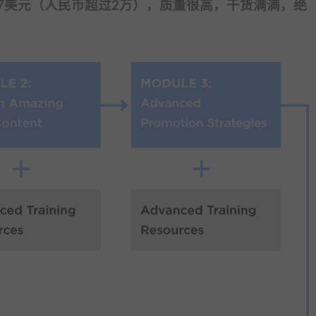
程价值2997美元（人民币超过2万），质量很高，干货满满，绝