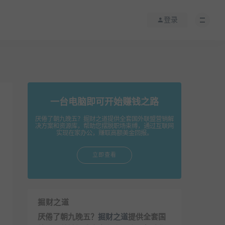
登录
一台电脑即可开始赚钱之路
厌倦了朝九晚五？掘财之道提供全套国外联盟营销解
决方案和资源库，帮助您摆脱职场束缚，通过互联网
实现在家办公，赚取高额美金回报。
立即查看
掘财之道
厌倦了朝九晚五？
掘财之道
提供全套国