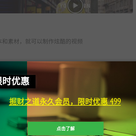
脚本和素材，就可以制作炫酷的视频
限时优惠
前隐藏内容需要支付
9.9元
掘财之道永久会员，限时优惠 499
已有
0
人支付
支付查看
点击了解