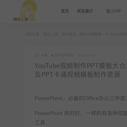
首页
项目展示
加入VIP
当前位置：
掘财之道
海外掘金
国外付费教程
YouTube
>
>
>
木薯
国外付费教程
2023-06-23
YouTube视频制作PPT模板大
及PPT卡通视频模板制作资源
PowerPoint，必备的Office办公三件
PowerPoint 用的好，一样的有
工具