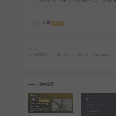
掘财之道
»
YouTube视频制作PPT模板大合集，Power
木薯
VIP
上一篇
网络营销教程：（Billy Gene）Clicks Into Customers
相关推荐