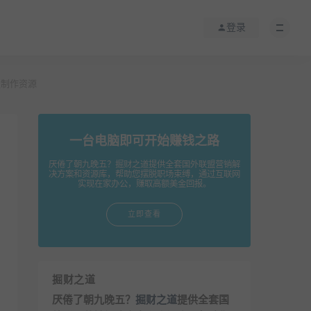
登录
模板制作资源
一台电脑即可开始赚钱之路
厌倦了朝九晚五？掘财之道提供全套国外联盟营销解
决方案和资源库，帮助您摆脱职场束缚，通过互联网
实现在家办公，赚取高额美金回报。
立即查看
掘财之道
厌倦了朝九晚五？
掘财之道
提供全套国