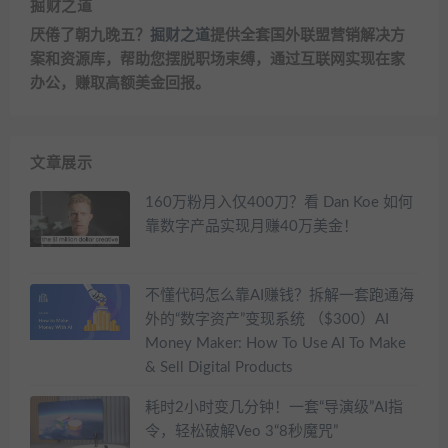
掘财之道
厌倦了朝九晚五？
掘财之道
提供全套国外联盟营销解决方
案和资源库，帮助您摆脱职场束缚，通过互联网实现在家
办公，赚取高额美金回报。
文章展示
160万粉月入仅400刀？看 Dan Koe 如何
靠数字产品实现月赚40万美金！
不懂代码怎么靠AI赚钱？拆解一套跑通海
外的“数字资产”变现系统 （$300）AI
Money Maker: How To Use AI To Make
& Sell Digital Products
耗时2小时变几分钟！一套“导演级”AI指
令，轻松破解Veo 3“8秒魔咒”