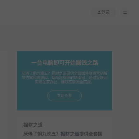
登录
一台电脑即可开始赚钱之路
厌倦了朝九晚五？掘财之道提供全套国外联盟营销解
决方案和资源库，帮助您摆脱职场束缚，通过互联网
实现在家办公，赚取高额美金回报。
立即查看
掘财之道
厌倦了朝九晚五？
掘财之道
提供全套国