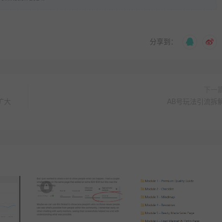
分享到：
下一
I扩大
AB号玩法引流拆