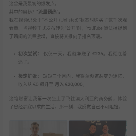
这曾是我最初的爆发点。
其中的奥秘？
“流量预热”。
我在视频仍处于“不公开 (Unlisted)”状态时购买了数千次观
看量。当视频正式发布转为“公开”时，YouTube 算法捕捉到
了瞬间的流量激增，直接将其推向了排名顶端。
初次尝试：
仅仅一天，我就净赚了
€236
。我彻底着
迷了。
极速扩张：
短短三个月内，我将单频道裂变为矩阵，
收入从 €0 飙升至
月入 €20,000
。
这笔财富让我第一次坐上了飞往澳大利亚的商务舱，体验
了曾经梦寐以求的生活。那一刻，我感觉自己不可阻挡。