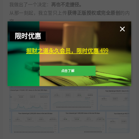
我做出了一个决定：
再也不走捷径。
从那一刻起，我立誓只上传
获得正版授权或完全原创
的内
容。
×
限时优惠
正是这一思维层面的根本转变，孕育了我后来第一个合规
合法的
Cash Cow Channels（现金牛频道）
，并最终构建
掘财之道永久会员，限时优惠 499
了如今价值数百万美元的商业帝国。
点击了解