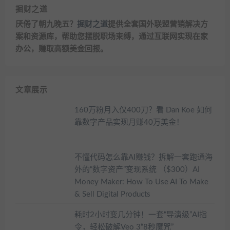
掘财之道
厌倦了朝九晚五？
掘财之道
提供全套国外联盟营销解决方
案和资源库，帮助您摆脱职场束缚，通过互联网实现在家
办公，赚取高额美金回报。
文章展示
160万粉月入仅400刀？看 Dan Koe 如何
靠数字产品实现月赚40万美金！
不懂代码怎么靠AI赚钱？拆解一套跑通海
外的“数字资产”变现系统 （$300）AI
Money Maker: How To Use AI To Make
& Sell Digital Products
耗时2小时变几分钟！一套“导演级”AI指
令，轻松破解Veo 3“8秒魔咒”