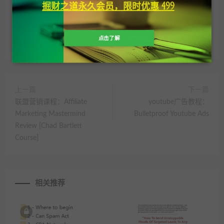
掘财之道永久会员，限时优惠 499
是你唯一需要的YouTube课程!(它涵盖了从开始到结束的所有内容)
点击了解
分享到：
上一篇
下一篇
联盟营销课程：Affiliate
youtube广告教程：
Marketing Mastermind
Bulletproof Youtube Ads
Review [Chad Bartlett
Course]
相关推荐