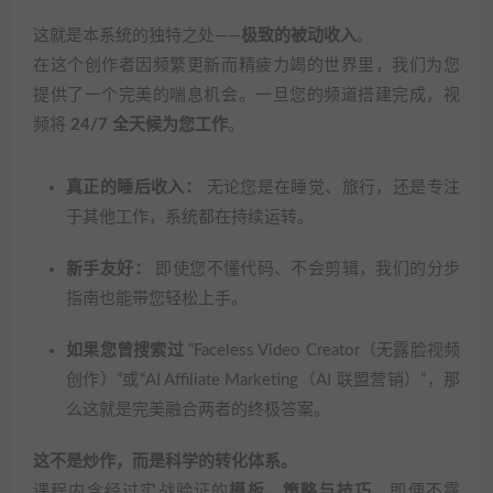
这就是本系统的独特之处——
极致的被动收入
。
在这个创作者因频繁更新而精疲力竭的世界里，我们为您
提供了一个完美的喘息机会。一旦您的频道搭建完成，视
频将
24/7 全天候为您工作
。
真正的睡后收入：
无论您是在睡觉、旅行，还是专注
于其他工作，系统都在持续运转。
新手友好：
即使您不懂代码、不会剪辑，我们的分步
指南也能带您轻松上手。
如果您曾搜索过
“Faceless Video Creator（无露脸视频
创作）”或“AI Affiliate Marketing（AI 联盟营销）”，那
么这就是完美融合两者的终极答案。
这不是炒作，而是科学的转化体系。
课程内含经过实战验证的
模板、策略与技巧
。即便不露