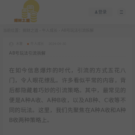
登录
当前位置：
掘财之道
牛人成长
AB号玩法引流拆解
>
>
木薯
牛人成长
2024-04-30
AB号玩法引流拆解
在如今信息爆炸的时代，引流的方式五花八
门，令人眼花缭乱。许多看似平常的内容，背
后都隐藏着巧妙的引流策略。其中，最常见的
便是A种A收、A种B收，以及AB种、C收等不
同的玩法。这里，我们先聚焦在A种A收和A种
B收两种策略上。