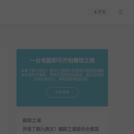
登录
一台电脑即可开始赚钱之路
厌倦了朝九晚五？掘财之道提供全套国外联盟营销解
决方案和资源库，帮助您摆脱职场束缚，通过互联网
实现在家办公，赚取高额美金回报。
立即查看
掘财之道
厌倦了朝九晚五？
掘财之道
提供全套国