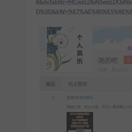
8&dyTabStr=MCwzLDlsNSwxLDQsN
D%3D&kW=%E7%AE%80%E5%8E%