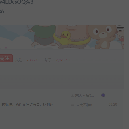
iw4LDcsOQ%3
86