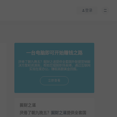
登录
一台电脑即可开始赚钱之路
厌倦了朝九晚五？掘财之道提供全套国外联盟营销解
决方案和资源库，帮助您摆脱职场束缚，通过互联网
实现在家办公，赚取高额美金回报。
立即查看
掘财之道
厌倦了朝九晚五？
掘财之道
提供全套国