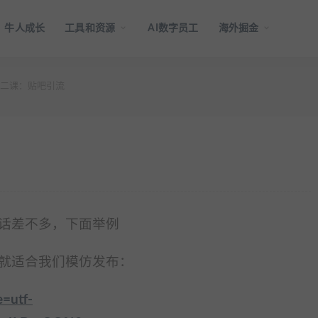
牛人成长
工具和资源
AI数字员工
海外掘金
二课：贴吧引流
话差不多，下面举例
就适合我们模仿发布：
e=utf-