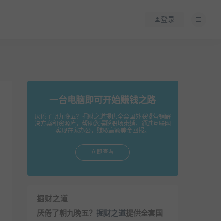
登录
一台电脑即可开始赚钱之路
厌倦了朝九晚五？掘财之道提供全套国外联盟营销解
决方案和资源库，帮助您摆脱职场束缚，通过互联网
实现在家办公，赚取高额美金回报。
立即查看
掘财之道
厌倦了朝九晚五？
掘财之道
提供全套国