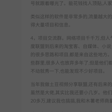
号就跟着曝光了。能花钱找人顶贴,人
类似这样的软件是非常多的,流量越大
得大量项目和信息。
4，项目交流群。网络项目千千万,但人气高的
度联盟到后来的淘宝客、自媒体、小说
的很多思路和项目,都是来自这些地方。像Go
些群里,很多人也放弃多年了,但是他们
不动就秀一下,也能发现不少好项目。
当年我做土豆视频分享联盟,还有后来的平
虽然是大佬,其实比我还要小几岁。他们
20多万,建议我也搞搞,我和木薯老师商