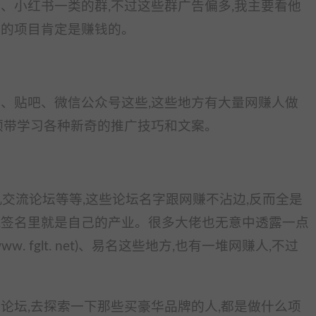
、小红书一类的群,不过这些群广告偏多,我主要看他
搞的项目肯定是赚钱的。
乎、贴吧、微信公众号这些,这些地方有大量网赚人做
能顺带学习各种新奇的推广技巧和文案。
机交流论坛等等,这些论坛名字跟网赚不沾边,反而全是
,签名里就是自己的产业。很多大佬也无意中透露一点
 fglt. net)、易名这些地方,也有一堆网赚人,不过
。
论坛,去探索一下那些买豪华品牌的人,都是做什么项