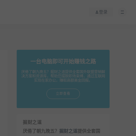
登录
一台电脑即可开始赚钱之路
厌倦了朝九晚五？掘财之道提供全套国外联盟营销解
决方案和资源库，帮助您摆脱职场束缚，通过互联网
实现在家办公，赚取高额美金回报。
立即查看
掘财之道
厌倦了朝九晚五？
掘财之道
提供全套国