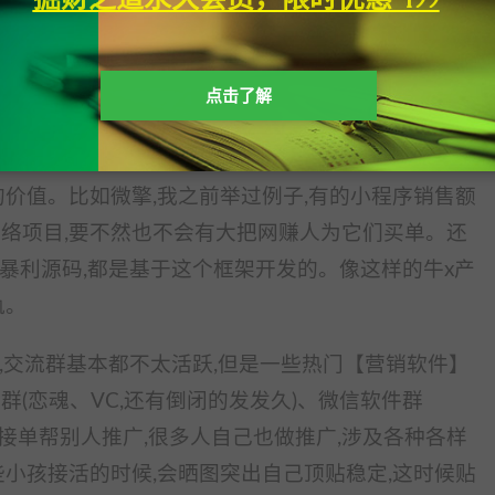
码群和源码网站一样,都是网赚精准人群,我加入的这些,
源码网站的交流群。我们以前做源码培训时,就让很多
点击了解
目,而是卖源码、接活,因为这些地方流量比较精准,经
的价值。比如微擎,我之前举过例子,有的小程序销售额
网络项目,要不然也不会有大把网赚人为它们买单。还
php暴利源码,都是基于这个框架开发的。像这样的牛x产
轨。
术,交流群基本都不太活跃,但是一些热门【营销软件】
群(恋魂、VC,还有倒闭的发发久)、微信软件群
们除了接单帮别人推广,很多人自己也做推广,涉及各种各样
些小孩接活的时候,会晒图突出自己顶贴稳定,这时候贴