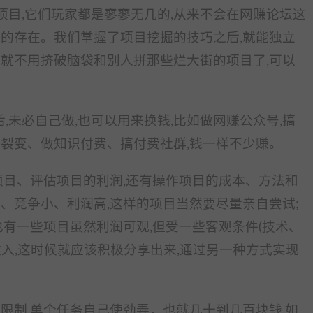
项目,它们玩家都是寥寥无几的,从来不会在网赚论坛这
们的存在。我们掌握了项目挖掘的技巧之后,就能独立
你就不用挤破脑袋和别人拼那些烂大街的项目了,可以
,未必自己做,也可以用来换钱,比如做网赚公众号,搞
目裂变、做知识付费、搞付费社群,钱一样不少赚。
项目、评估项目的利润,还有操作项目的成本、方法和
、竞争小、利润高,这样的项目当然要尽量亲自尝试;
也有一些项目虽然利润可观,但受一些客观条件(技术、
入,这时候就应该积极分享出来,通过另一种方式实现
限制,单个任务自己使劲弄，也就几十到几百块钱,如