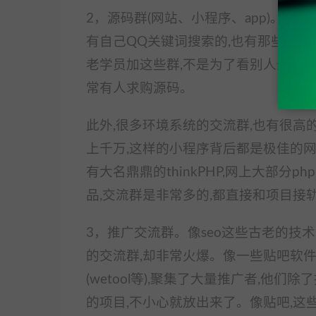
2，源码群(网站、小程序、app)。源
有自己QQ关键词搜索的,也有那些大型
老学员加这些群,不是为了看别人分享项
常有人求购源码。
此外,很多环境系统的交流群,也有很高
上千万,这样的小程序背后都是极佳的
有大名鼎鼎的thinkPHP,网上大部分
品,交流群是非常多的,都直接和项目接
3，推广交流群。像seo这些古老的技
的交流群,却非常火爆。像一些贴吧软件
(wetool等),聚集了大量推广者,他
的项目,不小心就放出来了。像贴吧,这