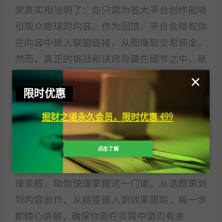
架其实相当明了：你只需为各大平台创作能吸
引观众眼球的内容，作为回馈，平台会授权你
在内容中嵌入联盟链接，从而赚取交易佣金。
然而，真正的挑战和诀窍隐藏在细节之中。账
号如何设置、联盟如何申请，这些虽是基础却
×
限时优惠
并非关键。关键在于，如何精准打造那些既能
吸引高观看量又能在第三方平台促成交易的视
掘财之道永久会员，限时优惠 499
频内容。这才是真正的经验之谈，也是最具价
值的知识资产。
点击了解
本教程将为你详尽展示一系列成功案例及其实
操流程，助你快速掌握这一门道。从选题策划
到内容创作，从链接嵌入到效果跟踪，每一步
都精心讲解，确保你能在实践中游刃有余