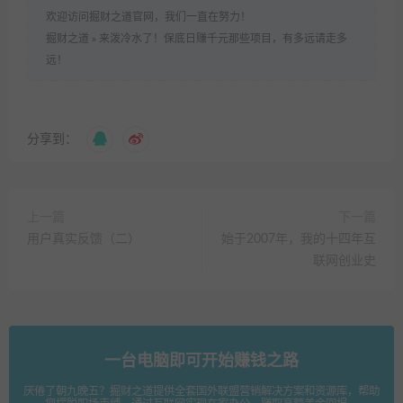
欢迎访问掘财之道官网，我们一直在努力！
掘财之道
»
来泼冷水了！保底日赚千元那些项目，有多远请走多
远！
分享到：
上一篇
下一篇
用户真实反馈（二）
始于2007年，我的十四年互
联网创业史
一台电脑即可开始赚钱之路
厌倦了朝九晚五？掘财之道提供全套国外联盟营销解决方案和资源库，帮助