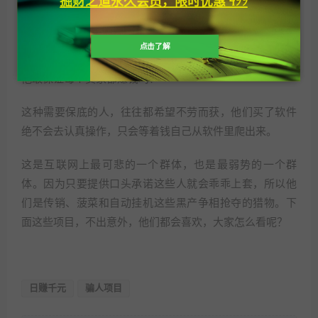
掘财之道永久会员，限时优惠 499
甚至可以这么说，这些人的钱，其实是最好赚的：我只要
说可以保底，他们当中至少90%的人都会痛快掏钱。但每
一个打算长期经营的正规项目，都不会给客户做出这种sb
点击了解
式的承诺，因为人的执行力差别太大了。马云这么牛逼，
他敢保证每个卖家都赚钱吗？
这种需要保底的人，往往都希望不劳而获，他们买了软件
绝不会去认真操作，只会等着钱自己从软件里爬出来。
这是互联网上最可悲的一个群体，也是最弱势的一个群
体。因为只要提供口头承诺这些人就会乖乖上套，所以他
们是传销、菠菜和自动挂机这些黑产争相抢夺的猎物。下
面这些项目，不出意外，他们都会喜欢，大家怎么看呢？
日赚千元
骗人项目