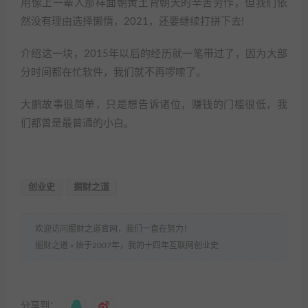
用像上一辈人那样面朝黄土背朝天的辛苦劳作，但我们依
然没有理由选择懒惰，2021，还要继续打拼下去!
介绍这一块，2015年以后的经历就一笔带过了，因为大部
分时间都在忙软件，我们就不再啰嗦了。
大鹏故事很简单，只是想告诉诸位，赚钱的门槛很低，我
们都曾是最普通的小白。
创业史
掘财之道
欢迎访问掘财之道官网，我们一直在努力！
掘财之道
»
始于2007年，我的十四年互联网创业史
分享到：