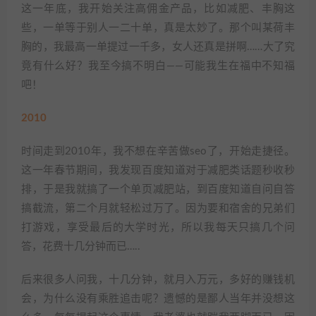
这一年底，我开始关注高佣金产品，比如减肥、丰胸这
些，一单等于别人一二十单，真是太妙了。那个叫某荷丰
胸的，我最高一单提过一千多，女人还真是拼啊……大了究
竟有什么好？我至今搞不明白——可能我生在福中不知福
吧！
2010
时间走到2010年，我不想在辛苦做seo了，开始走捷径。
这一年春节期间，我发现百度知道对于减肥类话题秒收秒
排，于是我就搞了一个单页减肥站，到百度知道自问自答
搞截流，第二个月就轻松过万了。因为要和宿舍的兄弟们
打游戏，享受最后的大学时光，所以我每天只搞几个问
答，花费十几分钟而已…..
后来很多人问我，十几分钟，就月入万元，多好的赚钱机
会，为什么没有乘胜追击呢？遗憾的是鄙人当年并没想这