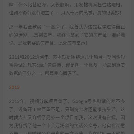
峰：什么比基尼呀，大长腿啊，用发帖机疯狂往贴吧甩，
也顾不得有没有吧主了——月入十万的感觉，真的很美妙！
那一年我全款买了一套房子，我曾认为这是我做过得最正
确的选择……直到去年，我终于拿到了它的房产证，准确地
说，是我老婆的房产证。此处应有掌声！
2011和2012这两年，基本就是围绕这几个项目。期间也短
暂尝试过几家cpa广告联盟，那是叫一个黑呀！能拿到真实
数据的三分之一，都算良心商家了。
2013
2013年，视频分享项目黄了，Google号也和谐的差不多
了，设备开工率严重不足，只剩淘宝客还能维持生活。这
时候大神又介绍了另外一个项目给我，这次没有白嫖，因
为我打赏了他一个十几万粉丝的笑话公众号，他实在过意
不去——-那时候公众号真的一文不值，我在贴吧一天就能