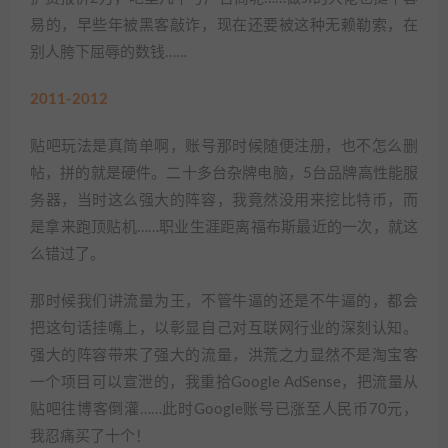
易的，早些年被黑客敲诈，现在还要被这种无赖勒索，在
别人胯下屈辱的数钱……
2011-2012
贴吧玩法是真简单啊，账号那时候随便注册，也不怎么删
帖，拼的就是硬件。二十多台杂牌电脑，5台品牌高性能服
务器，当时这么强大的阵容，我竟然没用来挖比特币，而
是拿来跑顶贴机……职业生涯距离福布斯最近的一次，就这
么错过了。
那时候我们讲流量为王，不管牛逼的还是不牛逼的，都会
把这句话挂嘴上，以彰显自己对互联网行业的深刻认知。
强大的阵容带来了强大的流量，洪荒之力显然不是淘宝客
一个项目可以宣泄的，我重拾Google AdSense，把流量从
贴吧往博客倒灌……此时Google账号已涨至人民币70元，
我忍痛买了十个！