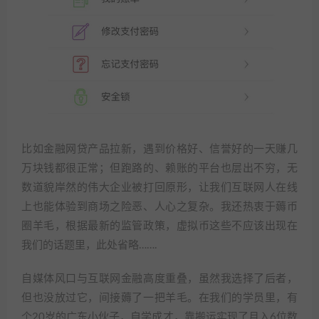
比如金融网贷产品拉新，遇到价格好、信誉好的一天赚几
万块钱都很正常；但跑路的、赖账的平台也层出不穷，无
数道貌岸然的伟大企业被打回原形，让我们互联网人在线
上也能体验到商场之险恶、人心之复杂。我还热衷于薅币
圈羊毛，根据最新的监管政策，虚拟币这些不应该出现在
我们的话题里，此处省略…….
自媒体风口与互联网金融高度重叠，虽然我选择了后者，
但也没放过它，间接薅了一把羊毛。在我们的学员里，有
个20岁的广东小伙子，自学成才，靠搬运实现了月入6位数