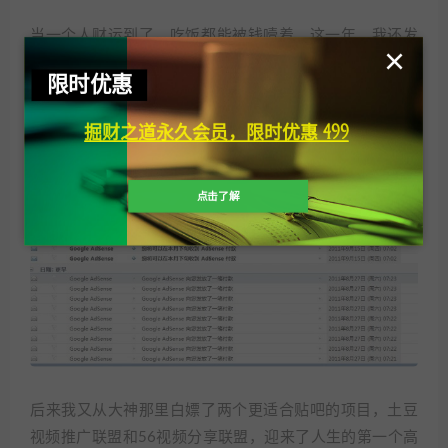
当一个人财运到了，吃饭都能被钱噎着。这一年，我还发
×
现了一个Google强力拉升点击率的方法，小美元印钞机开
限时优惠
了起来……那时候Google是采用西联汇款，只有邮政和农行
有这个业务。我坐在邮政的贵宾室里，小姐姐甜甜的打了
掘财之道永久会员，限时优惠 499
个招呼，大兄弟又带着亲戚来取西联了？我嗯了一声，深
藏功与名。
点击了解
后来我又从大神那里白嫖了两个更适合贴吧的项目，土豆
视频推广联盟和56视频分享联盟，迎来了人生的第一个高