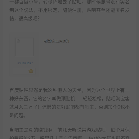
一群百度小号，转移阵地去了贴吧。那时候账号没有实名
制这个说法，不用绑定，随便注册，贴吧甚至还能匿名发
帖，很高级吧？
百度贴吧果然是我这种懒人的天堂，因为这个世界上有一
种好东西，它的名字叫做顶贴机——轻轻松松，贴吧淘宝客
就月入三万了！遗憾的是好贴吧都有吧主，否则加个0也不
是问题。
当吧主是真的赚钱啊！前几天听说某游戏贴吧，每个月保
护费报价2万，吧里几十号广告商呢……做sf的大佬也挺不容