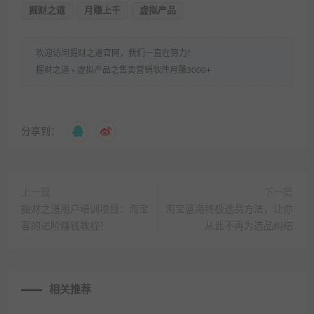
掘财之道
月赚上千
虚拟产品
欢迎访问掘财之道官网，我们一直在努力！
掘财之道
»
虚拟产品之售卖营销软件月赚3000+
分享到：
上一篇
下一篇
掘财之道用户培训项目：淘宝
淘宝蓝海终极选品方法，让你
客的进阶赚钱教程！
从此不再为选品纠结
相关推荐