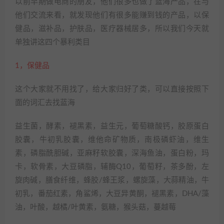
以前早期做电商的朋友，他们很多也做了蓝海产品，在与
他们交流来看，就发现他们有很多能赚到钱的产品，以保
健品，滋补品，护肤品，医疗器械居多，所以我们今天就
单独讲这四个暴利类目
1，保健品
这个大家就不用找了，给大家归好了类，可以直接按照下
面的词汇去找蓝海
益生菌，酵素，褪黑素，益生元，葡萄糖酸钙，胶原蛋白
胶囊，牛初乳胶囊，维他命矿物质，南极磷虾油，维生
素，磷脂酰胆碱，亚麻籽软胶囊，深海鱼油，蛋白粉，玛
卡，软骨素，大豆磷脂，辅酶Q10，葡萄籽，茶多酚，左
旋肉碱，膳食纤维，蜂胶/蜂王浆，螺旋藻，大蒜精油，牛
初乳，番茄红素，角鲨烯，大豆异黄酮，褪黑素，DHA/藻
油，叶酸，越橘/叶黄素，氨糖，猴头菇，蔓越莓