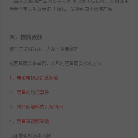
而且我又根据产品的名字视网膜脱落术后趴枕，又根据术
后两个字去生意参谋 里面找，又延伸四个蓝海产品
四，按同款找
这个方法很好用，大家一定要掌握
按明星同款来举例，常见的明星同款找的方法
1，电影电视剧综艺频道
2，明星的热门事件
3，狗仔队爆料的头条新闻
4，明星短视频直播
比如搜索刘德华同款