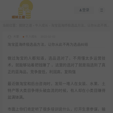
登录
当前位置：
掘财之道
牛人成长
淘宝蓝海终极选品方法，让你从此不再为选品纠结
>
>
木薯
牛人成长
2022-02-02
淘宝蓝海终极选品方法，让你从此不再为选品纠结
做过淘宝的人都知道，选品选对了，不用懂太多运营技
术，就能够站着把钱赚了 ，这里的选对了就是指选到了真
正的蓝海品，竞争度低，利润高，复购强
最近做淘宝和后台咨询时，发现一堆人在女装、水果、土
特产等大类目争得头破血流的时候，有人却在小类目赚得
盆满钵满。
市面上你们肯定听了很多培训说什么，打开生意参谋，输