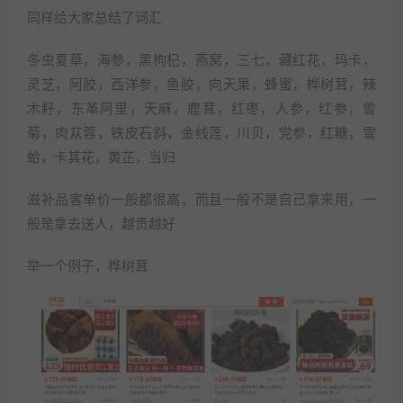
同样给大家总结了词汇
冬虫夏草，海参，黑枸杞，燕窝，三七，藏红花，玛卡，
灵芝，阿胶，西洋参，鱼胶，向天果，蜂蜜，桦树茸，辣
木籽，东革阿里，天麻，鹿茸，红枣，人参，红参，雪
菊，肉苁蓉，铁皮石斜，金线莲，川贝，党参，红糖，雪
蛤，卡其花，黄芷，当归
滋补品客单价一般都很高，而且一般不是自己拿来用，一
般是拿去送人，越贵越好
举一个例子，桦树茸