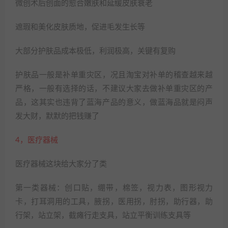
微创术后创面的愈合嫩肤和延缓皮肤衰老
遮瑕和美化皮肤质地，促进毛发生长等
大部分护肤品成本极低，利润极高，关键有复购
护肤品一般是补单重灾区，况且淘宝对补单的稽查越来越
严格，一般有选择的话，不建议大家去做补单重灾区的产
品，这其实也违背了蓝海产品的意义，做蓝海品就是闷声
发大财，默默的把钱赚了
4，医疗器械
医疗器械这块给大家分了类
第一类器械：创口贴，绷带，棉签，视力表，图形视力
卡，打耳洞用的工具，腋拐，医用拐，肘拐，助行器，助
行架，站立架，截瘫行走支具，站立平衡训练支具等