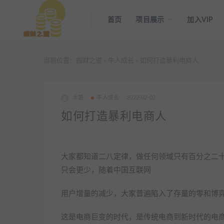
首页
项目展示
加入VIP
当前位置：
掘财之道
牛人成长
如何打造暴利电商人
>
>
木薯
牛人成长
2022-02-02
如何打造暴利电商人
大家都知道二八定律，做任何领域只有百分之二
只会更少，随着中国互联网
用户增量的减少，大家普遍陷入了存量的零和博
这是电商巨变的时代，是传统电商到新时代的电