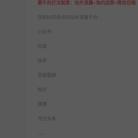
最牛的打法就是：站外流量+淘内运营+微信后端
目前比较适合的站外流量平台：
小红书
抖音
快手
百度霸屏
知乎
微博
今日头条
……