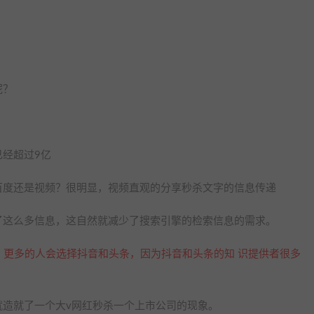
呢？
经超过9亿
百度还是视频？很明显，视频直观的分享秒杀文字的信息传递
了这么多信息，这自然就减少了搜索引擎的检索信息的需求。
，更多的人会选择抖音和头条，因为抖音和头条的知 识提供者很多
就造就了一个大v网红秒杀一个上市公司的现象。