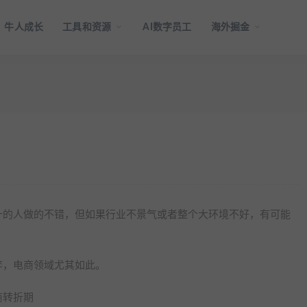
牛人成长
工具和资源
AI数字员工
海外掘金
十的人做的不错，但如果行业不景气或者整个大环境不好，有可能
弈，电商领域尤其如此。
商转折期