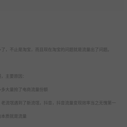
多了，不止是淘宝，而且现在淘宝的问题就是流量出了问题。
懂，主要原因：
多多大量抢了电商流量份额
，老流氓遇到了新流氓，抖音，抖音流量变现效率当之无愧第一
的本质就是流量