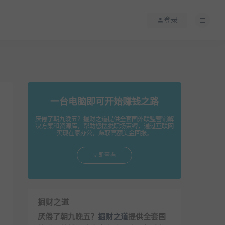
登录
一台电脑即可开始赚钱之路
厌倦了朝九晚五？掘财之道提供全套国外联盟营销解
决方案和资源库，帮助您摆脱职场束缚，通过互联网
实现在家办公，赚取高额美金回报。
立即查看
掘财之道
厌倦了朝九晚五？
掘财之道
提供全套国