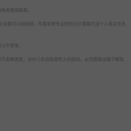
统电商直接歇菜。
需文化都可以拍视频，无需非常专业的知识只需要打造个人真实信息
情公平竞争。
果不去做改变，也许几年后就是吃土的结局，必须要拿出猴子断尾