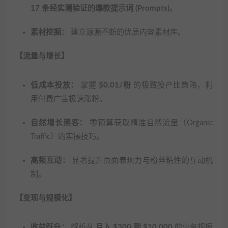
17 条经实测验证的爆款提示词 (Prompts)
。
素材挖掘：
建立源源不断的优质内容素材库。
【流量与增长】
低成本投放：
掌握
$0.01/粉
的极致投产比策略，利
用付费广告极速涨粉。
自然增长黑客：
零预算获取精准自然流量（Organic
Traffic）的实操技巧。
高频互动：
显著提升页面表现力与粉丝粘性的互动机
制。
【变现与规模化】
收益跃升：
解析从
月入 $300 到 $10,000
的业务规模