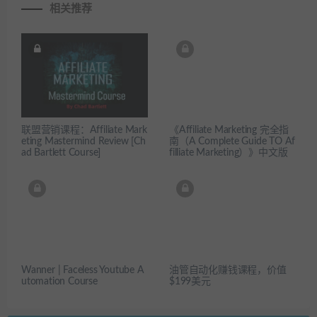
相关推荐
联盟营销课程：Affiliate Mark
《Affiliate Marketing 完全指
eting Mastermind Review [Ch
南（A Complete Guide TO Af
ad Bartlett Course]
filliate Marketing）》中文版
Wanner | Faceless Youtube A
油管自动化赚钱课程，价值
utomation Course
$199美元