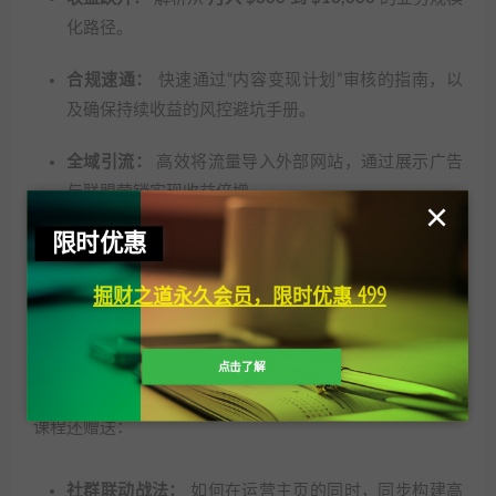
化路径。
合规速通：
快速通过“内容变现计划”审核的指南，以
及确保持续收益的风控避坑手册。
全域引流：
高效将流量导入外部网站，通过展示广告
与联盟营销实现收益倍增。
×
限时优惠
自动化运营：
利用工具实现业务安排、自动化流转与
规模化扩张。
掘财之道永久会员，限时优惠 499
以及更多实战干货……
点击了解
课程还赠送：
社群联动战法：
如何在运营主页的同时，同步构建高