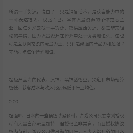
所谓一手货源，说白了，只是销售话术，是获客能力中的
一种表达技巧，仅此而已。掌握流量资源的个体或者企
业，回过头来去找一手货源，找供应链资源，都是非常轻
松的事情，因为流量资源在博弈中处于优势地位么。这也
就是互联网常说的流量为王。只有超级强的产品力和超强IP
才能打破这个博弈地位。
超级产品力的代表，原神，黑神话悟空。渠道和市场预算
极低，获客成本与收入比远远低于行业均值。
0:00
超强IP，日本的一些顶级动漫题材，游戏公司只要拿到授权
就有大量自然流量加持，但授权金非常高，而且授权协议
极为苛刻，游戏公司做出海的同行，不少人都知道的日本