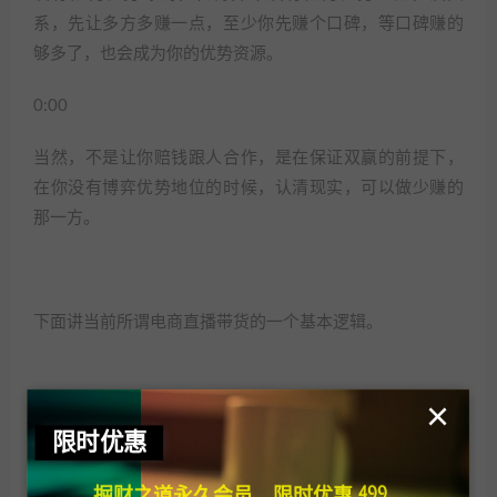
系，先让多方多赚一点，至少你先赚个口碑，等口碑赚的
够多了，也会成为你的优势资源。
0:00
当然，不是让你赔钱跟人合作，是在保证双赢的前提下，
在你没有博弈优势地位的时候，认清现实，可以做少赚的
那一方。
下面讲当前所谓电商直播带货的一个基本逻辑。
×
主播大V的坑位费+分销佣金，都非常夸张，厂家几乎是微
限时优惠
利，稍微出点问题就是赔钱，为什么这样？因为国内产能
极端过剩，供给方太多，谁有销售能力，谁就是优势资源
掘财之道永久会员，限时优惠 499