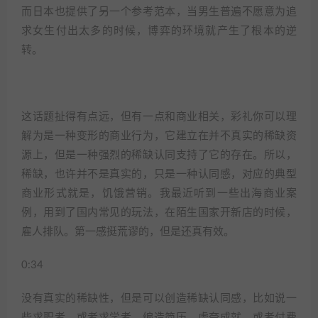
而日本也提供了另一个参考范本，当男生普遍不愿意为追
求女生付出太多的时候，博弈的环境就产生了根本的逆
转。
这话题扯得有点远，但有一点和商业相关，彩礼你可以理
解为是一种变形的商业行为，它建立在并不真实的稀缺资
源上，但是一种强烈的稀缺认同支持了它的存在。所以，
稀缺，也许并不是真实的，只是一种认同感，对应的典型
商业形式就是，饥饿营销。我最近听到一些出海商业案
例，用到了国内常见的玩法，在陌生国家开新店的时候，
雇人排队。第一感挺荒谬的，但是还真有效。
0:34
没有真实的稀缺性，但是可以创造稀缺认同感，比如说一
些求职者，或者求学者，编造简历，虚夸成就，或者付费