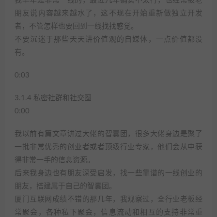
我早年是非常一线的，最近几年确实不太行，也经常被老
朋友说内容越来越水了，这不现在开始重新做独立开发
者，不管怎样也要回到一线找找感觉。
不要沉迷于那些天天讲价值观的自媒体，一点价值都没
有。
0:03
3.1.4 私密社群和社交圈
0:00
我以前有篇文章讲过大佬的智囊团，很多大佬身边是聚了
一批非常优秀的创业者或者顶级行业专家，他们会从中获
得非常一手的信息资源。
后来我身边也有朋友深受启发，找一些靠谱的一线创业的
朋友，搭建属于自己的智囊团。
厦门互联网成绩不错的那几年，我观察过，全行业老板经
常聚会，各种私下聚会，信息流动和相互的支持非常重