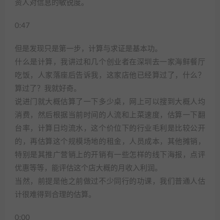
资人对信息的敏锐度。
0:47
但是发现只是第一步，计算与求证是基本功。
什么是计算，我讲过和几个创业者在深圳去一家海鲜餐厅
吃饭，人家落座后告诉我，这家店他已经算过了，什么？
算过了？我就好奇。
说进门就大概估算了一下多少桌，网上可以搜到大概人均
消费，然后根据当前时间的人流和上菜速度，估算一下翻
台率，计算日均流水，这个价位下的行业毛利是比较公开
的，再估算这个规模场地的租金，人员成本，其他摊销，
特别是其推广营销上的开销有一些怎样的线下海报，点评
优惠等等，能评估这个店大概的月收入利润。
当然，前提是他之前做过不少同行的功课，我们普通人估
计很难得到合理的估算。
0:00