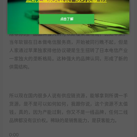
方，谁就拥有绝对的议价权。
点击了解
0:00
除非你的产品品牌强大到可以颠覆渠道格局，比如苹果。
当年软银在日本做电信服务商，开始被同行瞧不起，但是
人家通过苹果独家排他协议硬是生生扭转了日本电信产业
一家独大的垄断格局。这种强大的品牌认同，形成了新的
供需结构。
所以现在国内很多人说有供应链资源，能够拿到所谓一手
货源，是不是可以如何如何，我跟你说，这个资源不太值
钱，真的，因为产能过剩，你又不是一线品牌，任何二线
品牌都没有议价权。稀缺的是销售能力，是获客能力。
0:00