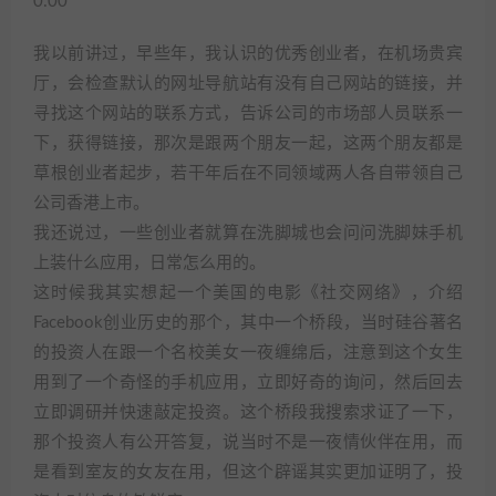
0:00
我以前讲过，早些年，我认识的优秀创业者，在机场贵宾
厅，会检查默认的网址导航站有没有自己网站的链接，并
寻找这个网站的联系方式，告诉公司的市场部人员联系一
下，获得链接，那次是跟两个朋友一起，这两个朋友都是
草根创业者起步，若干年后在不同领域两人各自带领自己
公司香港上市。
我还说过，一些创业者就算在洗脚城也会问问洗脚妹手机
上装什么应用，日常怎么用的。
这时候我其实想起一个美国的电影《社交网络》，介绍
Facebook创业历史的那个，其中一个桥段，当时硅谷著名
的投资人在跟一个名校美女一夜缠绵后，注意到这个女生
用到了一个奇怪的手机应用，立即好奇的询问，然后回去
立即调研并快速敲定投资。这个桥段我搜索求证了一下，
那个投资人有公开答复，说当时不是一夜情伙伴在用，而
是看到室友的女友在用，但这个辟谣其实更加证明了，投